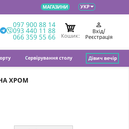

УКР
МАГАЗИНИ
097 900 88 14

093 440 11 88
Вхід/
066 359 55 66
Кошик:
Реєстрація
торту
С
ервірування столу
Д
івич вечір
БНА ХРОМ