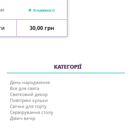
В наявності
689
Ціна
ти
30,00 грн
КАТЕГОРІЇ
День народження
Все для свята
Святковий декор
Повітряні кульки
Свічки для торту
Сервірування столу
Дівич вечір