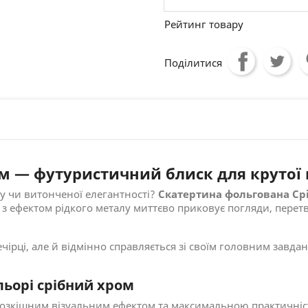
Рейтинг товару
Поділитися
м — футуристичний блиск для крутої 
ку чи витонченої елегантності?
Скатертина фольгована Срі
ня з ефектом рідкого металу миттєво приковує погляди, пер
ечірці, але й відмінно справляється зі своїм головним завд
льорі срібний хром
розкішним візуальним ефектом та максимальною практичніст