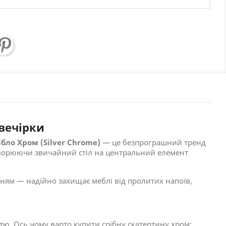
вечірки
бло Хром (Silver Chrome)
— це безпрограшний тренд
етворюючи звичайний стіл на центральний елемент
анням — надійно захищає меблі від пролитих напоїв,
ю. Ось чому варто купити срібну скатертину хром: