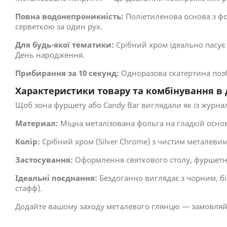
Повна водонепроникність:
Поліетиленова основа з ф
серветкою за один рух.
Для будь-якої тематики:
Срібний хром ідеально пасує д
День народження.
Прибирання за 10 секунд:
Одноразова скатертина позбав
Характеристики товару та комбінування в 
Щоб зона фуршету або Candy Bar виглядали як із журналі
Материал:
Міцна металізована фольга на гладкій основ
Колір:
Срібний хром (Silver Chrome) з чистим металеви
Застосування:
Оформлення святкового столу, фуршетних
Ідеальні поєднання:
Бездоганно виглядає з чорним, б
стафф).
Додайте вашому заходу металевого глянцю — замовляйт