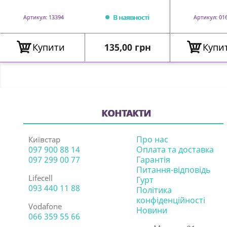
В наявності
Артикул: 13394
Артикул: 01
Ціна
Купити
135,00 грн
Купи
КОНТАКТИ
Про нас
Київстар
097 900 88 14
Оплата та доставка
097 299 00 77
Гарантія
Питання-відповідь
Lifecell
Гурт
093 440 11 88
Політика
конфіденційності
Vodafone
Новини
066 359 55 66