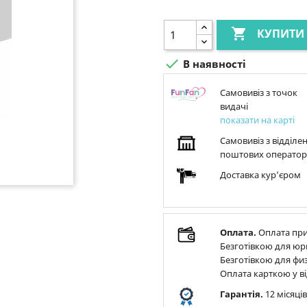

КУПИТИ

В наявності
Самовивіз з точок
видачі
показати на карті
Самовивіз з відділе
поштових оператор
Доставка курʼєром
Оплата.
Оплата при
Безготівкою для юр
Безготівкою для физ
Оплата карткою у ві
Гарантія.
12 місяці