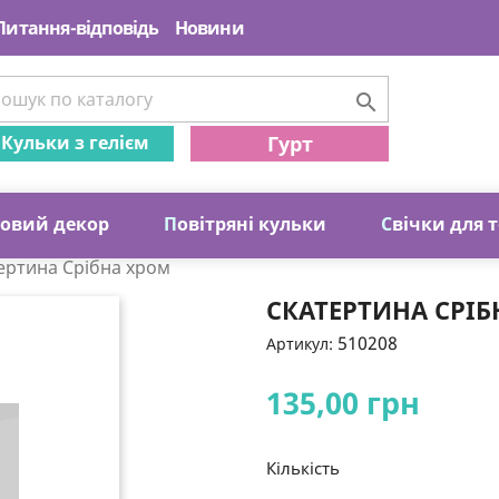
Питання-відповідь
Новини

Кульки з гелієм
Гурт
ковий декор
П
овітряні кульки
С
вічки для 
ертина Срібна хром
СКАТЕРТИНА СРІ
510208
Артикул:
135,00 грн
Кількість