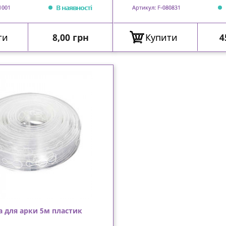
В наявності
1001
Артикул: F-080831
Ціна
Ц
ти
8,00 грн
Купити
4
а для арки 5м пластик