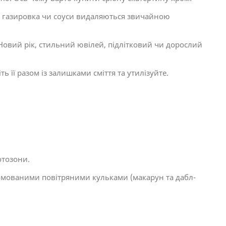
 газировка чи соуси видаляються звичайною
на Новий рік, стильний ювілей, підлітковий чи дорослий
ь її разом із залишками сміття та утилізуйте.
отозони.
ромованими повітряними кульками (макарун та дабл-