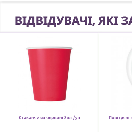
ВІДВІДУВАЧІ, ЯКІ
Стаканчики червоні 8шт/уп
Повітряні 