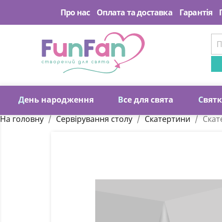
Про нас
Оплата та доставка
Гарантія
Д
ень народження
В
се для свята
С
вят
На головну
Сервірування столу
Скатертини
Скат