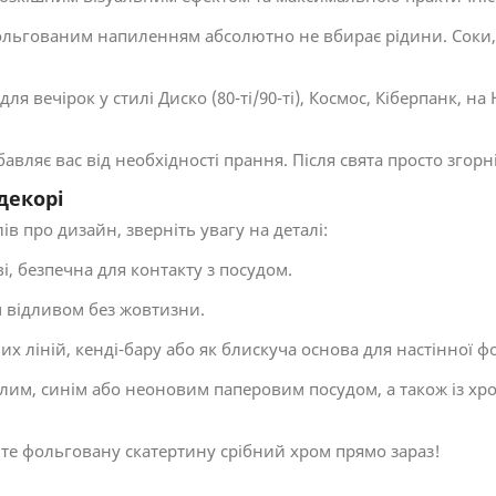
ольгованим напиленням абсолютно не вбирає рідини. Соки,
ля вечірок у стилі Диско (80-ті/90-ті), Космос, Кіберпанк, 
ляє вас від необхідності прання. Після свята просто згорніт
декорі
в про дизайн, зверніть увагу на деталі:
і, безпечна для контакту з посудом.
м відливом без жовтизни.
 ліній, кенді-бару або як блискуча основа для настінної ф
ілим, синім або неоновим паперовим посудом, а також із х
е фольговану скатертину срібний хром прямо зараз!