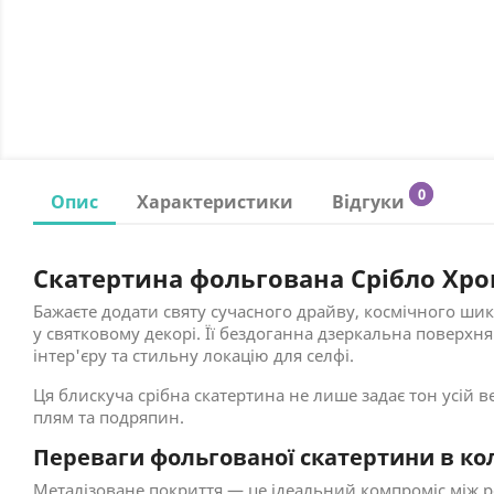
0
Опис
Характеристики
Відгуки
Скатертина фольгована Срібло Хро
Бажаєте додати святу сучасного драйву, космічного ши
у святковому декорі. Її бездоганна дзеркальна поверх
інтер'єру та стильну локацію для селфі.
Ця блискуча срібна скатертина не лише задає тон усій в
плям та подряпин.
Переваги фольгованої скатертини в ко
Металізоване покриття — це ідеальний компроміс між 