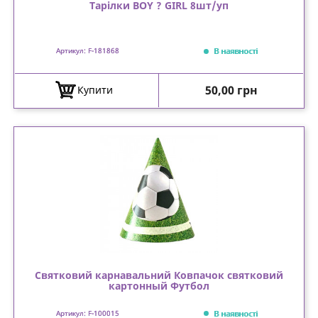
Тарілки BOY ? GIRL 8шт/уп
В наявності
Артикул: F-181868
Ціна
50,00 грн
Купити
Святковий карнавальний Ковпачок святковий
картонный Футбол
В наявності
Артикул: F-100015