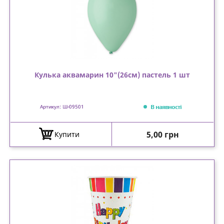
Кулька аквамарин 10"(26см) пастель 1 шт
В наявності
Артикул: Ш-09501
Ціна
5,00 грн
Купити