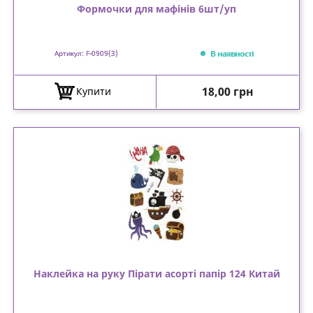
Формочки для мафінів 6шт/уп
В наявності
Артикул: F-0909(3)
Ціна
18,00 грн
Купити
Наклейка на руку Пірати асорті папір 124 Китай