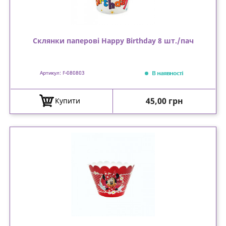
Склянки паперові Happy Birthday 8 шт./пач
В наявності
Артикул: F-080803
Ціна
45,00 грн
Купити