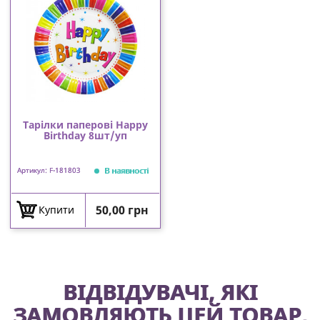
Тарілки паперові Happy
Birthday 8шт/уп
В наявності
Артикул: F-181803
Ціна
50,00 грн
Купити
ВІДВІДУВАЧІ, ЯКІ
ЗАМОВЛЯЮТЬ ЦЕЙ ТОВАР,