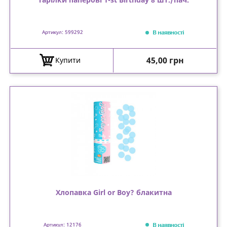
В наявності
Артикул: 599292
Ціна
45,00 грн
Купити
Хлопавка Girl or Boy? блакитна
В наявності
Артикул: 12176