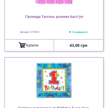
Гірлянда Тассель рожева 6шт/уп
В наявності
Артикул: 215612
Ціна
43,00 грн
Купити
Тарілки паперові 1-st Birthday 8 шт./пач.