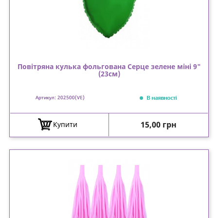
Повітряна кулька фольгована Серце зелене міні 9"
(23см)
В наявності
Артикул: 202500(VE)
Ціна
15,00 грн
Купити