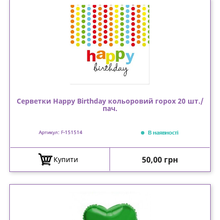
Серветки Happy Birthday кольоровий горох 20 шт./
пач.
В наявності
Артикул: F-151514
Ціна
50,00 грн
Купити