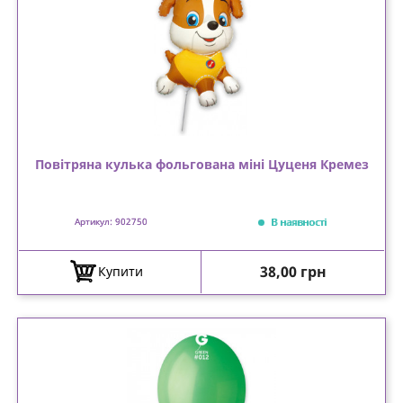
Повітряна кулька фольгована міні Цуценя Кремез
В наявності
Артикул: 902750
Ціна
38,00 грн
Купити