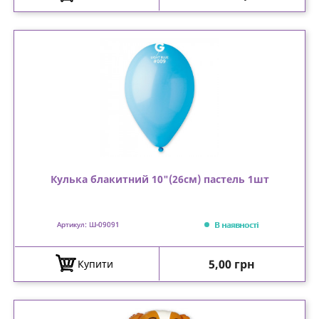
Кулька блакитний 10"(26см) пастель 1шт
В наявності
Артикул: Ш-09091
Ціна
5,00 грн
Купити