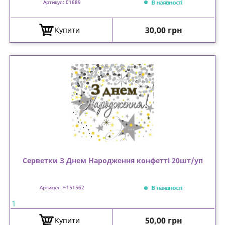
В наявності
Артикул: 01689
Ціна
30,00 грн
Купити
Серветки З Днем Народження конфетті 20шт/уп
В наявності
Артикул: F-151562
1
Ціна
50,00 грн
Купити