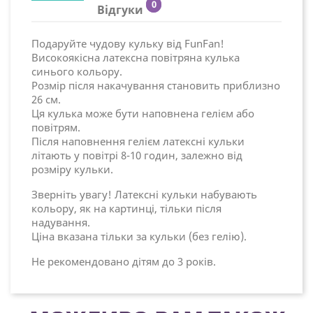
0
Відгуки
Подаруйте чудову кульку від FunFan!
Високоякісна латексна повітряна кулька
синього кольору.
Розмір після накачування становить приблизно
26 см.
Ця кулька може бути наповнена гелієм або
повітрям.
Після наповнення гелієм латексні кульки
літають у повітрі 8-10 годин, залежно від
розміру кульки.
Зверніть увагу! Латексні кульки набувають
кольору, як на картинці, тільки після
надування.
Ціна вказана тільки за кульки (без гелію).
Не рекомендовано дітям до 3 років.