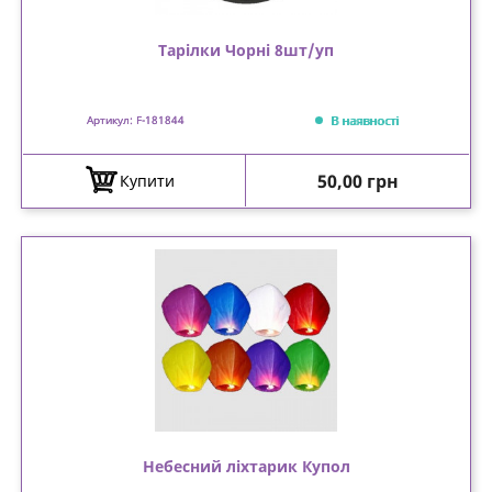
Тарілки Чорні 8шт/уп
В наявності
Артикул: F-181844
Ціна
50,00 грн
Купити
Небесний ліхтарик Купол