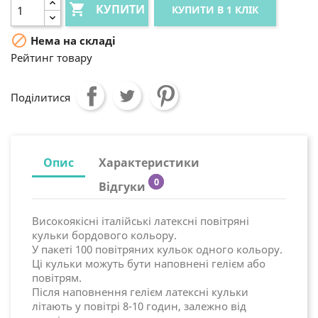

КУПИТИ
КУПИТИ В 1 КЛІК

Нема на складі
Рейтинг товару
Поділитися
Опис
Характеристики
0
Відгуки
Високоякісні італійські латексні повітряні
кульки бордового кольору.
У пакеті 100 повітряних кульок одного кольору.
Ці кульки можуть бути наповнені гелієм або
повітрям.
Після наповнення гелієм латексні кульки
літають у повітрі 8-10 годин, залежно від