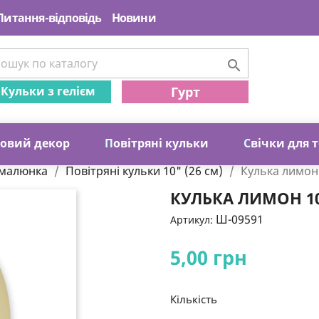
Питання-відповідь
Новини

Кульки з гелієм
Гурт
ковий декор
П
овітряні кульки
С
вічки для 
 малюнка
Повітряні кульки 10" (26 см)
Кулька лимон
КУЛЬКА ЛИМОН 10
Ш-09591
Артикул:
5,00 грн
Кількість