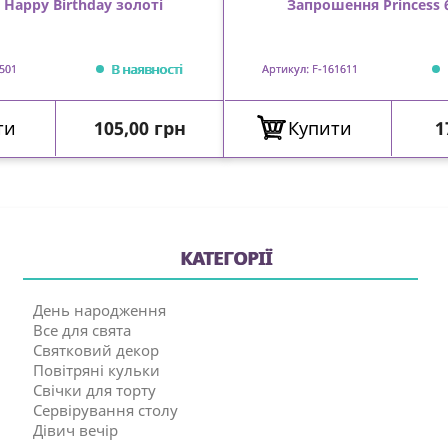
 Happy Birthday золоті
Запрошення Princess
В наявності
501
Артикул: F-161611
Ціна
Ц
ти
105,00 грн
Купити
1
КАТЕГОРІЇ
День народження
Все для свята
Святковий декор
Повітряні кульки
Свічки для торту
Сервірування столу
Дівич вечір