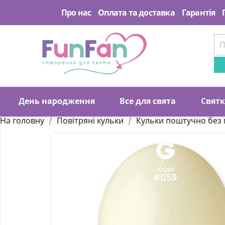
Про нас
Оплата та доставка
Гарантія
Д
ень народження
В
се для свята
С
вят
На головну
Повітряні кульки
Кульки поштучно без