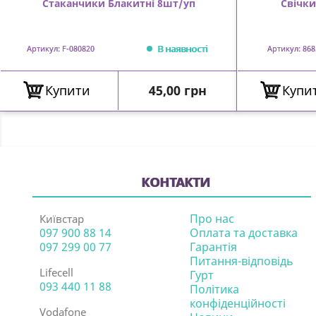
Стаканчики Блакитні 8шт/уп
Свічки
В наявності
Артикул: F-080820
Артикул: 868
Ціна
Купити
45,00 грн
Купи
КОНТАКТИ
Про нас
Київстар
097 900 88 14
Оплата та доставка
097 299 00 77
Гарантія
Питання-відповідь
Lifecell
Гурт
093 440 11 88
Політика
конфіденційності
Vodafone