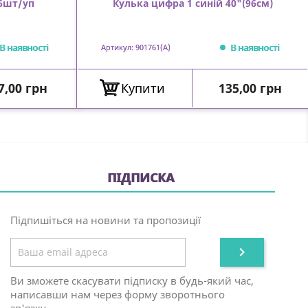
 6шт/уп
Кулька цифра 1 синій 40"(96см)
В наявності
В наявності
Артикул: 901761(A)
іна
Ціна
7,00 грн
Купити
135,00 грн
ПІДПИСКА
Підпишіться на новини та пропозиції

Ви зможете скасувати підписку в будь-який час,
написавши нам через форму зворотнього
зв'язку.