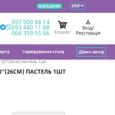

УКР
МАГАЗИНИ
097 900 88 14

093 440 11 88
Вхід/
066 359 55 66
Кошик:
Реєстрація
торту
С
ервірування столу
Д
івич вечір
 10"(26см) пастель 1шт
"(26СМ) ПАСТЕЛЬ 1ШТ