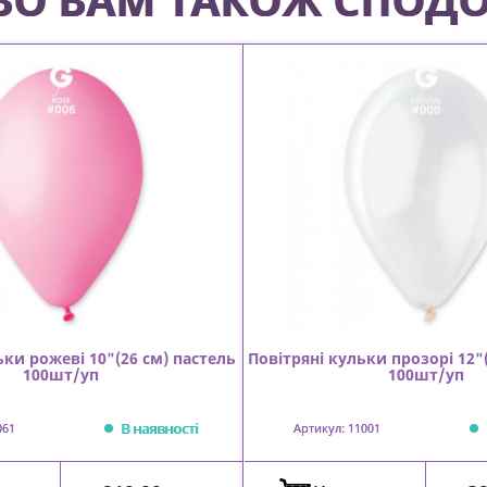
ьки рожеві 10"(26 см) пастель
Повітряні кульки прозорі 12"
100шт/уп
100шт/уп
В наявності
061
Артикул: 11001