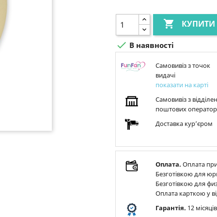

КУПИТИ

В наявності
Самовивіз з точок
видачі
показати на карті
Самовивіз з відділе
поштових оператор
Доставка курʼєром
Оплата.
Оплата при
Безготівкою для юр
Безготівкою для физ
Оплата карткою у ві
Гарантія.
12 місяці