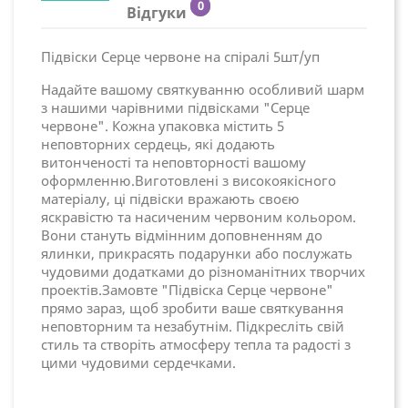
0
Відгуки
Підвіски Серце червоне на спіралі 5шт/уп
Надайте вашому святкуванню особливий шарм
з нашими чарівними підвісками "Серце
червоне". Кожна упаковка містить 5
неповторних сердець, які додають
витонченості та неповторності вашому
оформленню.Виготовлені з високоякісного
матеріалу, ці підвіски вражають своєю
яскравістю та насиченим червоним кольором.
Вони стануть відмінним доповненням до
ялинки, прикрасять подарунки або послужать
чудовими додатками до різноманітних творчих
проектів.Замовте "Підвіска Серце червоне"
прямо зараз, щоб зробити ваше святкування
неповторним та незабутнім. Підкресліть свій
стиль та створіть атмосферу тепла та радості з
цими чудовими сердечками.