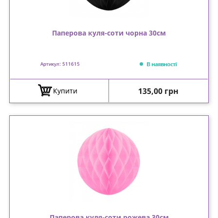
Паперова куля-соти чорна 30см
В наявності
Артикул: 511615
Ціна
135,00 грн
Купити
Паперова куля-соти рожева 30см