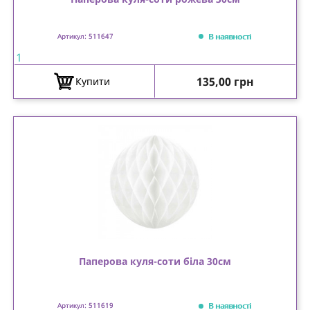
В наявності
Артикул: 511647
1
Ціна
135,00 грн
Купити
Паперова куля-соти біла 30см
В наявності
Артикул: 511619