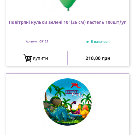
Повітряні кульки зелені 10"(26 см) пастель 100шт/уп
В наявності
Артикул: 09121
Ціна
210,00 грн
Купити