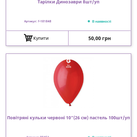
Тарілки Динозаври 8шт/уп
В наявності
Артикул: F-181848
Ціна
50,00 грн
Купити
Повітряні кульки червоні 10"(26 см) пастель 100шт/уп