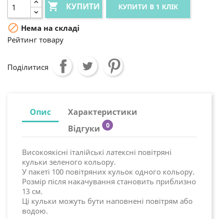

КУПИТИ
КУПИТИ В 1 КЛІК

Нема на складі
Рейтинг товару
Поділитися
Опис
Характеристики
0
Відгуки
Високоякісні італійські латексні повітряні
кульки зеленого кольору.
У пакеті 100 повітряних кульок одного кольору.
Розмір після накачування становить приблизно
13 см.
Ці кульки можуть бути наповнені повітрям або
водою.