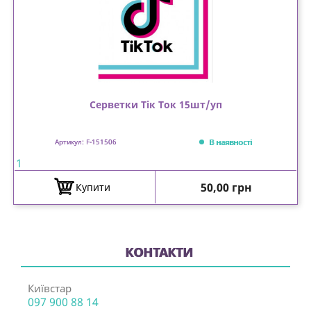
Серветки Тік Ток 15шт/уп
В наявності
Артикул: F-151506
1
Ціна
50,00 грн
Купити
КОНТАКТИ
Київстар
097 900 88 14