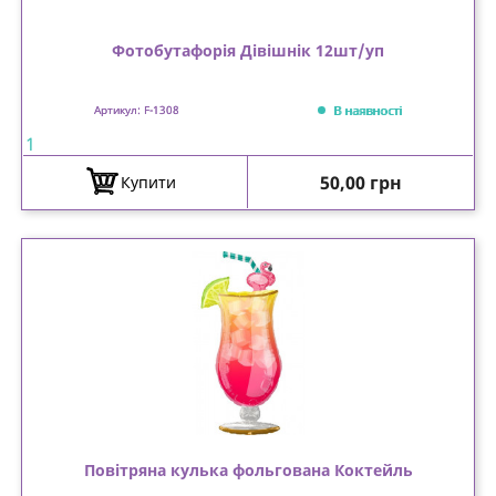
Фотобутафорія Дівішнік 12шт/уп
В наявності
Артикул: F-1308
1
Ціна
50,00 грн
Купити
Повітряна кулька фольгована Коктейль