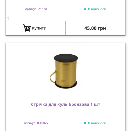
В наявності
Артикул: 21528
1
Ціна
45,00 грн
Купити
Стрічка для куль бронзова 1 шт
В наявності
Артикул: R-10027