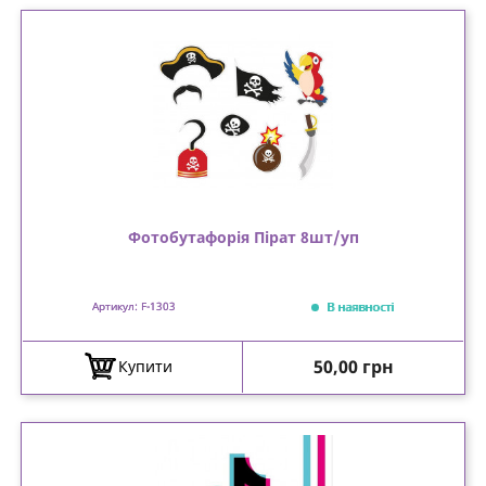
Фотобутафорія Пірат 8шт/уп
В наявності
Артикул: F-1303
Ціна
50,00 грн
Купити