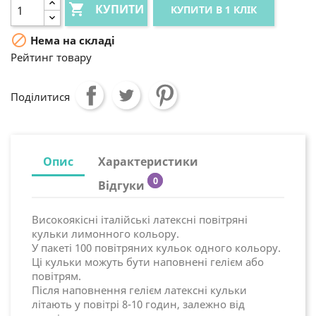

КУПИТИ
КУПИТИ В 1 КЛІК

Нема на складі
Рейтинг товару
Поділитися
Опис
Характеристики
0
Відгуки
Високоякісні італійські латексні повітряні
кульки лимонного кольору.
У пакеті 100 повітряних кульок одного кольору.
Ці кульки можуть бути наповнені гелієм або
повітрям.
Після наповнення гелієм латексні кульки
літають у повітрі 8-10 годин, залежно від