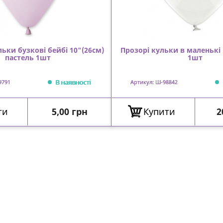
льки бузкові бейбі 10"(26см)
Прозорі кульки в маленькі 
пастель 1шт
1шт
В наявності
9791
Артикул: Ш-98842
Ціна
Ц
ти
5,00 грн
Купити
2