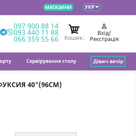

УКР
МАГАЗИНИ
097 900 88 14

093 440 11 88
Вхід/
066 359 55 66
Кошик:
Реєстрація
торту
С
ервірування столу
Д
івич вечір
УКСИЯ 40"(96СМ)