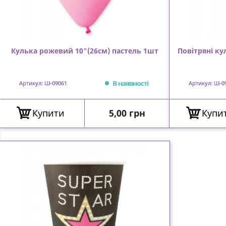
Кулька рожевий 10"(26см) пастель 1шт
Повітряні ку
В наявності
Артикул: Ш-09061
Артикул: Ш-0
Ціна
Купити
5,00 грн
Купи