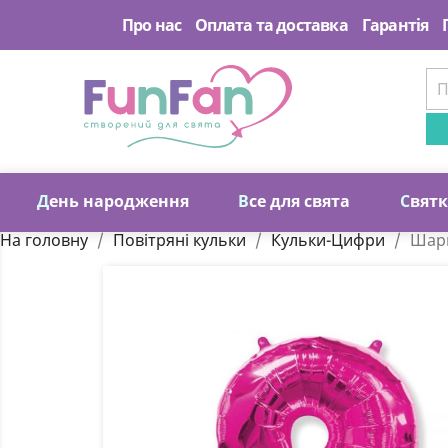
Про нас
Оплата та доставка
Гарантія
Д
ень народження
В
се для свята
С
вят
На головну
Повітряні кульки
Кульки-Цифри
Шари