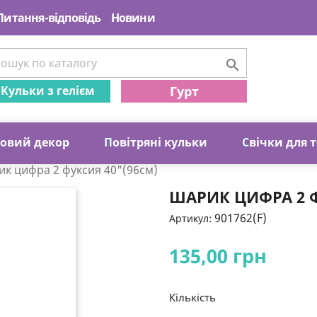
Питання-відповідь
Новини

Кульки з гелієм
Гурт
ковий декор
П
овітряні кульки
С
вічки для 
к цифра 2 фуксия 40"(96см)
ШАРИК ЦИФРА 2 Ф
901762(F)
Артикул:
135,00 грн
Кількість