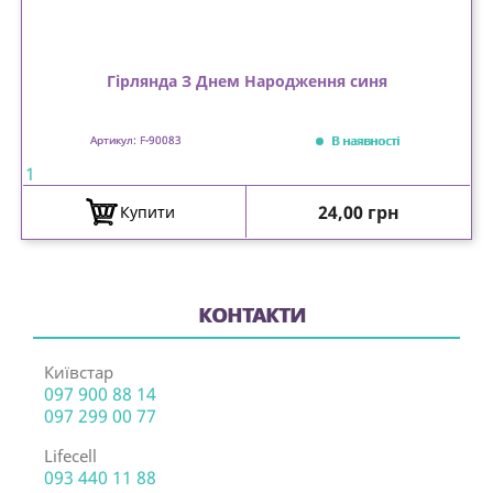
Гірлянда З Днем Народження синя
В наявності
Артикул: F-90083
1
Ціна
24,00 грн
Купити
КОНТАКТИ
Київстар
097 900 88 14
097 299 00 77
Lifecell
093 440 11 88