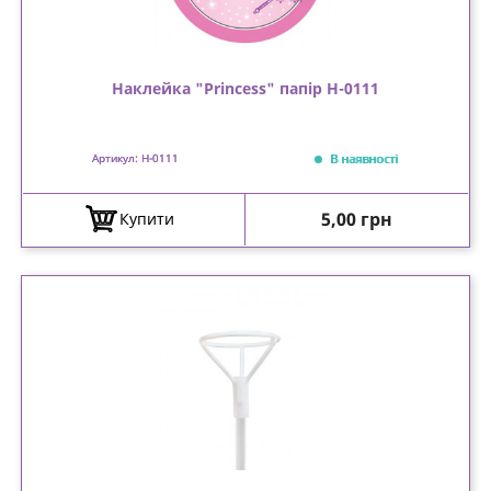
Наклейка "Princess" папір Н-0111
В наявності
Артикул: Н-0111
Ціна
5,00 грн
Купити