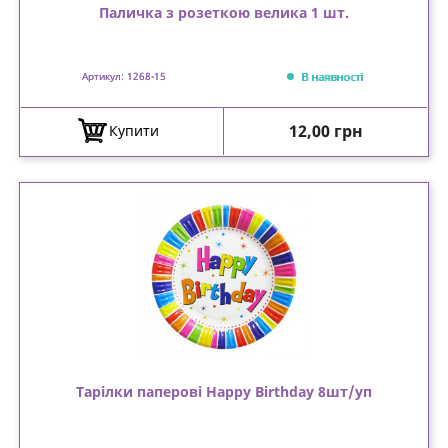
Паличка з розеткою велика 1 шт.
В наявності
Артикул: 1268-15
Ціна
12,00 грн
Купити
Тарілки паперові Happy Birthday 8шт/уп