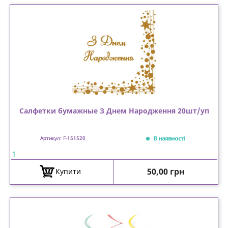
Салфетки бумажные З Днем Народження 20шт/уп
В наявності
Артикул: F-151520
1
Ціна
50,00 грн
Купити