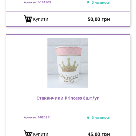
В наявності
Артикул: F-181803
Ціна
50,00 грн
Купити
Стаканчики Princess 8шт/уп
В наявності
Артикул: F-080811
Ціна
45,00 грн
Купити