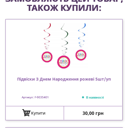
ТАКОЖ КУПИЛИ:
Підвіски З Днем Народження рожеві 5шт/уп
В наявності
Артикул: F-9035401
Ціна
30,00 грн
Купити