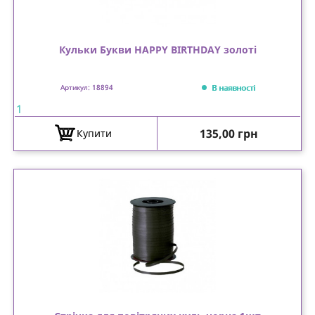
Кульки Букви HAPPY BIRTHDAY золоті
В наявності
Артикул: 18894
1
Ціна
135,00 грн
Купити