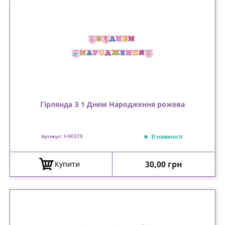
Гірлянда З 1 Днем Народження рожева
В наявності
Артикул: F-90379
Ціна
30,00 грн
Купити