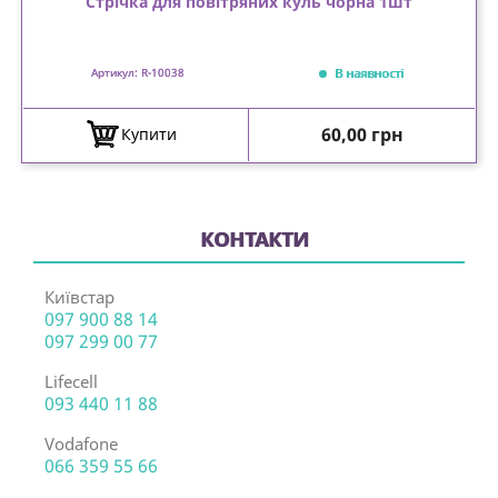
Стрічка для повітряних куль чорна 1шт
В наявності
Артикул: R-10038
Ціна
60,00 грн
Купити
КОНТАКТИ
Київстар
097 900 88 14
097 299 00 77
Lifecell
093 440 11 88
Vodafone
066 359 55 66