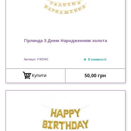
Гірлянда З Днем Народженням золота
В наявності
Артикул: F-90342
Ціна
50,00 грн
Купити