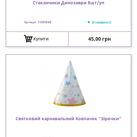
Стаканчики Динозаври 8шт/уп
В наявності
Артикул: F-080848
Ціна
45,00 грн
Купити
Святковий карнавальний Ковпачок "Зірочки"