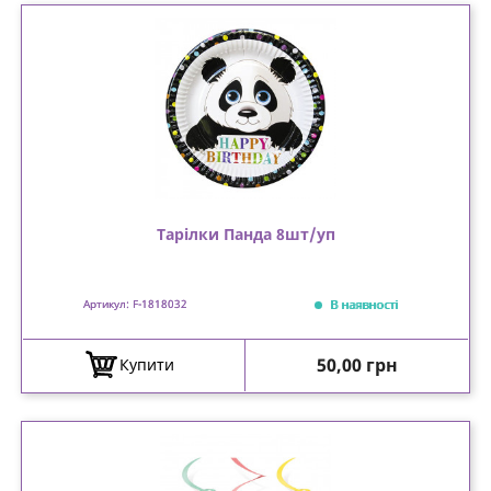
Тарілки Панда 8шт/уп
В наявності
Артикул: F-1818032
Ціна
50,00 грн
Купити