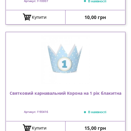
В наявності
Артикул: F-10007
Ціна
10,00 грн
Купити
Святковий карнавальний Корона на 1 рік блакитна
В наявності
Артикул: F-90416
Ціна
15,00 грн
Купити