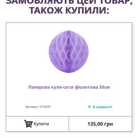
ЗАМОВЛЯЮТЬ ЦЕЙ ТОВАР,
ТАКОЖ КУПИЛИ:
Паперова куля-соти фіолетова 30см
В наявності
Артикул: 511635
Ціна
135,00 грн
Купити