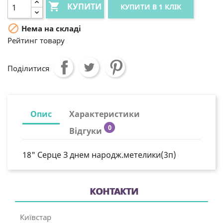

КУПИТИ
КУПИТИ В 1 КЛІК

Нема на складі
Рейтинг товару
Поділитися
Опис
Характеристики
0
Відгуки
18" Серце З днем народж.метелики(3п)
КОНТАКТИ
Київстар