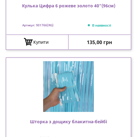
Кулька Цифра 6 рожеве золото 40"(96см)
В наявності
Артикул: 901766(RG)
Ціна
135,00 грн
Купити
Шторка з дощику блакитна-бейбі