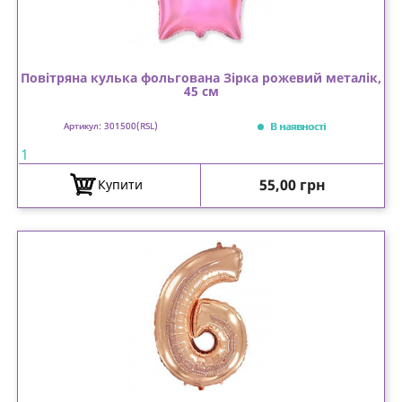
Повітряна кулька фольгована Зірка рожевий металік,
45 см
В наявності
Артикул: 301500(RSL)
1
Ціна
55,00 грн
Купити