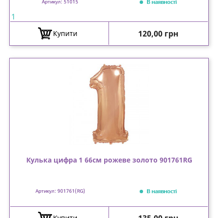
В наявності
Артикул: 51015
1
Ціна
120,00 грн
Купити
Кулька цифра 1 66см рожеве золото 901761RG
В наявності
Артикул: 901761(RG)
Ціна
Купити