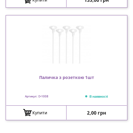
135,00 грн
Паличка з розеткою 1шт
В наявності
Артикул: D-1008
Ціна
2,00 грн
Купити