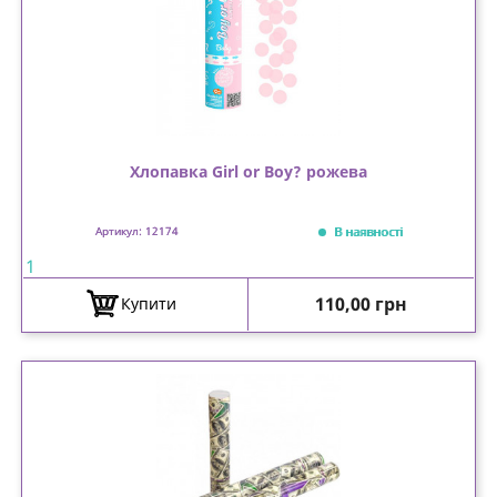
Хлопавка Girl or Boy? рожева
В наявності
Артикул: 12174
1
Ціна
110,00 грн
Купити