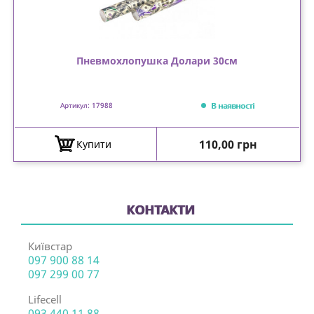
Пневмохлопушка Долари 30см
В наявності
Артикул: 17988
Ціна
110,00 грн
Купити
КОНТАКТИ
Київстар
097 900 88 14
097 299 00 77
Lifecell
093 440 11 88