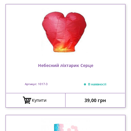
Небесний ліхтарик Серце
В наявності
Артикул: 1017-3
Ціна
39,00 грн
Купити