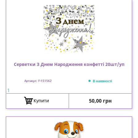
Серветки З Днем Народження конфетті 20шт/уп
В наявності
Артикул: F-151562
1
Ціна
50,00 грн
Купити