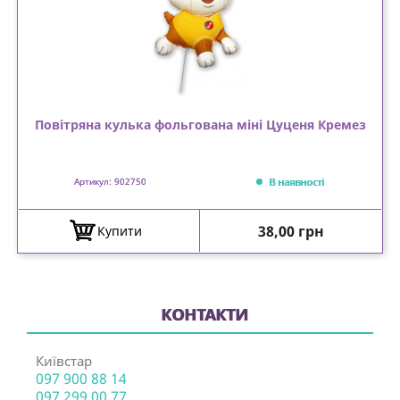
Повітряна кулька фольгована міні Цуценя Кремез
В наявності
Артикул: 902750
Ціна
38,00 грн
Купити
КОНТАКТИ
Київстар
097 900 88 14
097 299 00 77