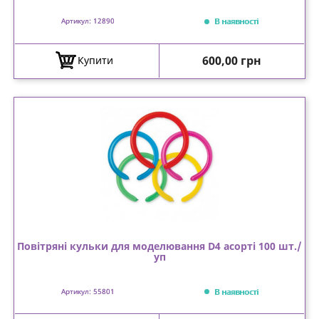
В наявності
Артикул: 12890
Ціна
600,00 грн
Купити
Повітряні кульки для моделювання D4 асорті 100 шт./
уп
В наявності
Артикул: 55801