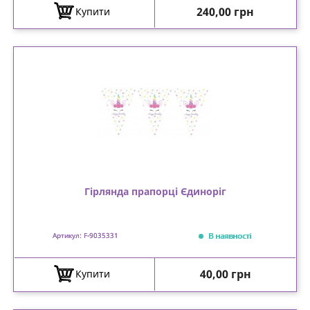
Ціна
240,00 грн
Купити
Гірлянда прапорці Єдиноріг
В наявності
Артикул: F-9035331
Ціна
40,00 грн
Купити