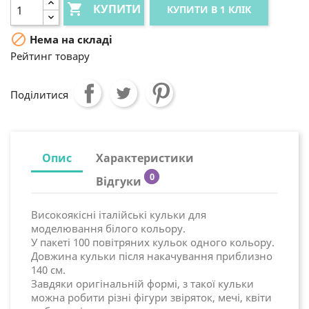

КУПИТИ
КУПИТИ В 1 КЛІК

Нема на складі
Рейтинг товару
Поділитися
Опис
Характеристики
0
Відгуки
Високоякісні італійські кульки для
моделювання білого кольору.
У пакеті 100 повітряних кульок одного кольору.
Довжина кульки після накачування приблизно
140 см.
Завдяки оригінальній формі, з такої кульки
можна робити різні фігури звіряток, мечі, квіти