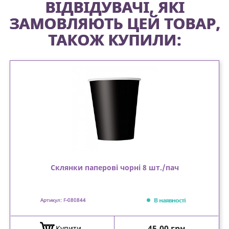
ВІДВІДУВАЧІ, ЯКІ
ЗАМОВЛЯЮТЬ ЦЕЙ ТОВАР,
ТАКОЖ КУПИЛИ:
Склянки паперові чорні 8 шт./пач
В наявності
Артикул: F-080844
Ціна
45,00 грн
Купити