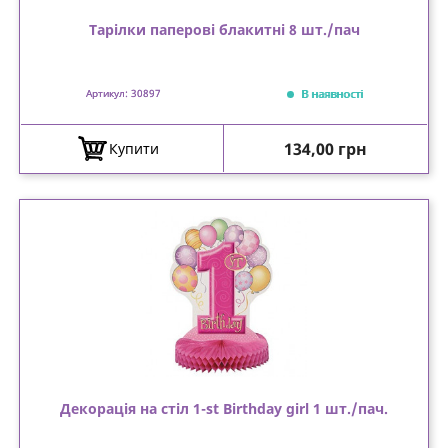
Тарілки паперові блакитні 8 шт./пач
В наявності
Артикул: 30897
Ціна
134,00 грн
Купити
Декорація на стіл 1-st Birthday girl 1 шт./пач.