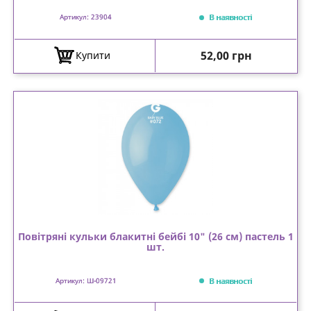
В наявності
Артикул: 23904
Ціна
52,00 грн
Купити
Повітряні кульки блакитні бейбі 10" (26 см) пастель 1
шт.
В наявності
Артикул: Ш-09721