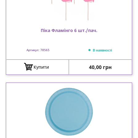
Піка Фламінго 6 шт./пач.
В наявності
Артикул: 78565
Ціна
40,00 грн
Купити