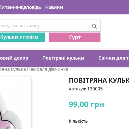
Питання-відповідь
Новини

Кульки з гелієм
Гурт
ковий декор
П
овітряні кульки
С
вічки для 
ряна кулька Немовля дівчинка
ПОВІТРЯНА КУЛЬ
130005
Артикул:
99,00 грн
Кількість