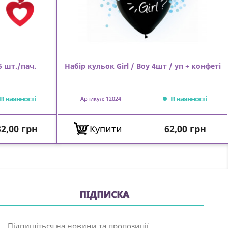
5 шт./пач.
Набір кульок Girl / Boy 4шт / уп + конфеті
В наявності
В наявності
Артикул: 12024
іна
Ціна
2,00 грн
Купити
62,00 грн
ПІДПИСКА
Підпишіться на новини та пропозиції