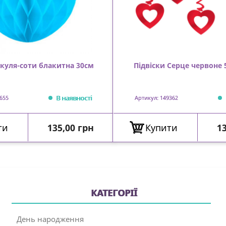
куля-соти блакитна 30см
Підвіски Серце червоне 
В наявності
655
Артикул: 149362
Ціна
Ц
ти
135,00 грн
Купити
13
КАТЕГОРІЇ
День народження