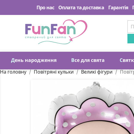
Про нас
Оплата та доставка
Гарантія
Д
ень народження
В
се для свята
С
вят
На головну
Повітряні кульки
Великі фігури
Повіт