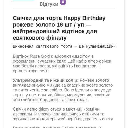
0
Відгуки
Свічки для торта Happy Birthday
рожеве золото 16 шт / уп —
найтрендовіший відтінок для
святкового фіналу
Винесення святкового торта — це кульмінаційний мом
Відтінок Rose Gold є абсолютним хітом в
оформленні сучасних свят. Цей набір літер-свічок
має безліч переваг, які оцінять і кондитери, і
організатори свят:
Ультрамодний та ніжний колір:
Рожеве золото
виглядає значно м'якше за класичне жовте золото
та витонченіше за срібло. Воно ідеально пасує до
тортів у пастельних, білих, мармурових, рожевих
або глибоких бордових та сірих тонах.
Свічки легко фіксуються в мастиці, кремі чи
дзеркальній глазурі, залишаючись стійкими та
захищаючи кондитерський виріб від крапель воску.