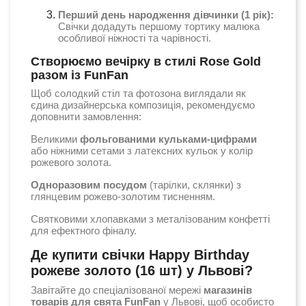
Перший день народження дівчинки (1 рік):
Свічки додадуть першому тортику малюка
особливої ніжності та чарівності.
Створюємо вечірку в стилі Rose Gold
разом із FunFan
Щоб солодкий стіл та фотозона виглядали як
єдина дизайнерська композиція, рекомендуємо
доповнити замовлення:
Великими
фольгованими кульками-цифрами
або ніжними сетами з латексних кульок у колір
рожевого золота.
Одноразовим посудом
(тарілки, склянки) з
глянцевим рожево-золотим тисненням.
Святковими хлопавками з металізованим конфетті
для ефектного фіналу.
Де купити свічки Happy Birthday
рожеве золото (16 шт) у Львові?
Завітайте до спеціалізованої мережі
магазинів
товарів для свята FunFan
у Львові, щоб особисто