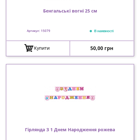
Бенгальські вогні 25 см
В наявності
Артикул: 15079
Ціна
50,00 грн
Купити
Гірлянда З 1 Днем Народження рожева