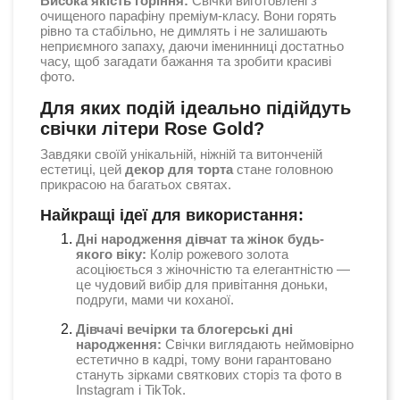
Висока якість горіння:
Свічки виготовлені з
очищеного парафіну преміум-класу. Вони горять
рівно та стабільно, не димлять і не залишають
неприємного запаху, даючи іменинниці достатньо
часу, щоб загадати бажання та зробити красиві
фото.
Для яких подій ідеально підійдуть
свічки літери Rose Gold?
Завдяки своїй унікальній, ніжній та витонченій
естетиці, цей
декор для торта
стане головною
прикрасою на багатьох святах.
Найкращі ідеї для використання:
Дні народження дівчат та жінок будь-
якого віку:
Колір рожевого золота
асоціюється з жіночністю та елегантністю —
це чудовий вибір для привітання доньки,
подруги, мами чи коханої.
Дівчачі вечірки та блогерські дні
народження:
Свічки виглядають неймовірно
естетично в кадрі, тому вони гарантовано
стануть зірками святкових сторіз та фото в
Instagram і TikTok.