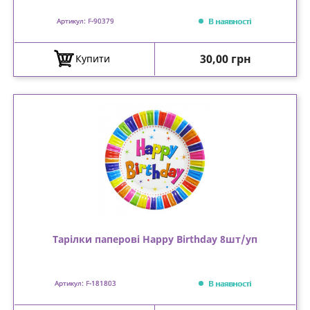
В наявності
Артикул: F-90379
Ціна
30,00 грн
Купити
Тарілки паперові Happy Birthday 8шт/уп
В наявності
Артикул: F-181803