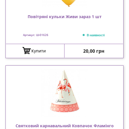
Повітряні кульки Живи зараз 1 шт
В наявності
Артикул: Ш-01626
Ціна
20,00 грн
Купити
Святковий карнавальний Ковпачок Фламінго