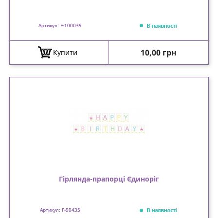
В наявності
Артикул: F-100039
Ціна
10,00 грн
Купити
Гірлянда-прапорці Єдиноріг
В наявності
Артикул: F-90435