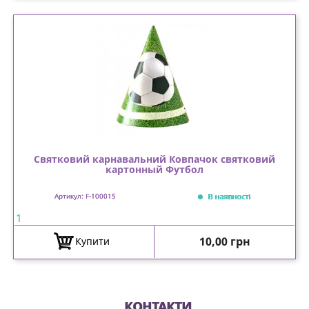
Святковий карнавальний Ковпачок святковий
картонный Футбол
В наявності
Артикул: F-100015
1
Ціна
10,00 грн
Купити
КОНТАКТИ