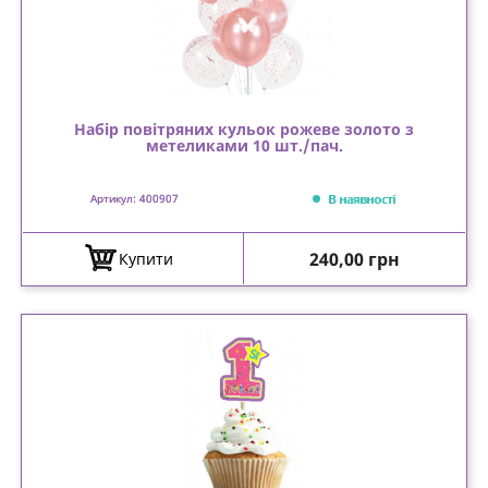
Набір повітряних кульок рожеве золото з
метеликами 10 шт./пач.
В наявності
Артикул: 400907
Ціна
240,00 грн
Купити