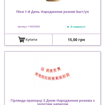
Піки 1-й День Народження рожеві 8шт/уп
В наявності
Артикул: F-9035905
Ціна
15,00 грн
Купити
Гірлянда прапорці З Днем Народження рожева з
золотим написом