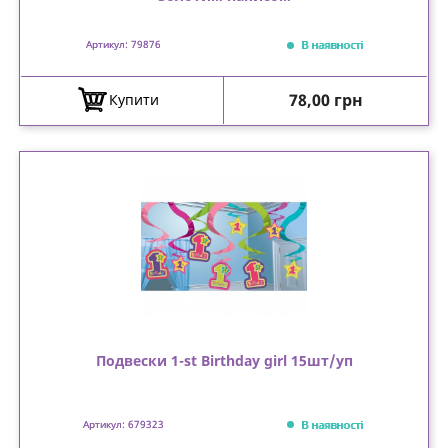
В наявності
Артикул: 79876
Ціна
78,00 грн
Купити
Подвески 1-st Birthday girl 15шт/уп
В наявності
Артикул: 679323