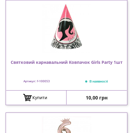
Святковий карнавальний Ковпачок Girls Party 1шт
В наявності
Артикул: F-100053
Ціна
10,00 грн
Купити