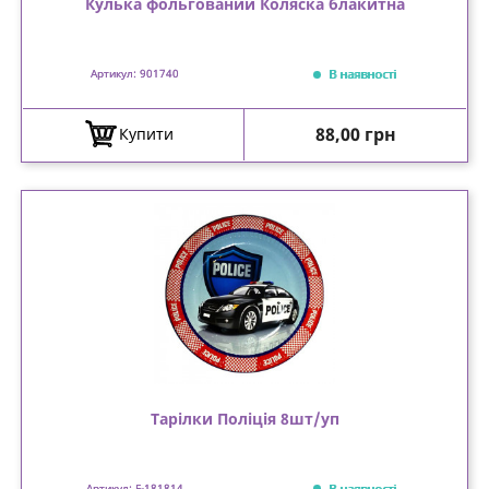
Кулька фольгований Коляска блакитна
В наявності
Артикул: 901740
Ціна
88,00 грн
Купити
Тарілки Поліція 8шт/уп
В наявності
Артикул: F-181814