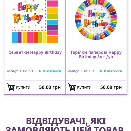
Серветки Happy Birthday
Тарілки паперові Happy
Birthday 8шт/уп
В наявності
В наявності
Артикул: F-151503
Артикул: F-181803
Ціна
Ціна
50,00 грн
50,00 грн
Купити
Купити
ВІДВІДУВАЧІ, ЯКІ
ЗАМОВЛЯЮТЬ ЦЕЙ ТОВАР,