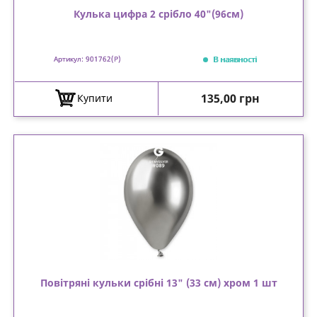
Кулька цифра 2 срібло 40"(96см)
В наявності
Артикул: 901762(P)
Ціна
135,00 грн
Купити
Повітряні кульки срібні 13" (33 см) хром 1 шт