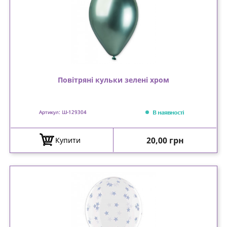
Повітряні кульки зелені хром
В наявності
Артикул: Ш-129304
Ціна
20,00 грн
Купити