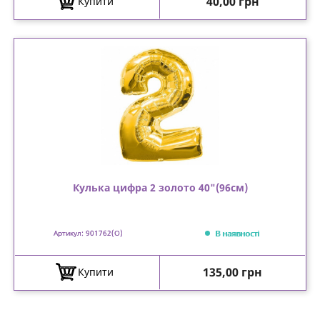
Ціна
40,00 грн
Купити
Кулька цифра 2 золото 40"(96см)
В наявності
Артикул: 901762(О)
Ціна
135,00 грн
Купити