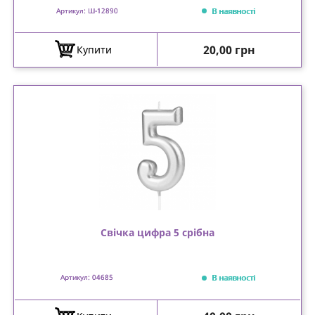
В наявності
Артикул: Ш-12890
Ціна
20,00 грн
Купити
Свічка цифра 5 срібна
В наявності
Артикул: 04685