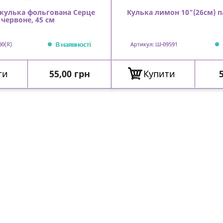
 кулька фольгована Серце
Кулька лимон 10"(26см) 
червоне, 45 см
В наявності
00(R)
Артикул: Ш-09591
Ціна
ти
55,00 грн
Купити