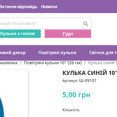
Питання-відповідь
Новини

Кульки з гелієм
Гурт
ковий декор
П
овітряні кульки
С
вічки для 
 малюнка
Повітряні кульки 10" (26 см)
Кулька синій 
КУЛЬКА СИНІЙ 10
Ш-09101
Артикул:
5,00 грн
Кількість