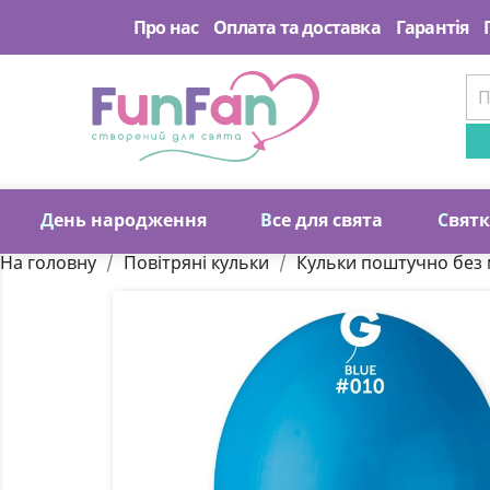
Про нас
Оплата та доставка
Гарантія
Д
ень народження
В
се для свята
С
вят
На головну
Повітряні кульки
Кульки поштучно без