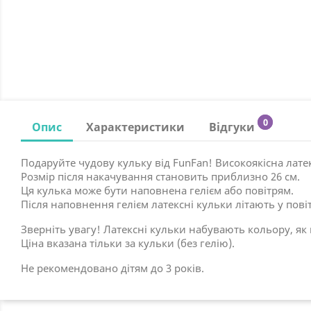
0
Опис
Характеристики
Відгуки
Подаруйте чудову кульку від FunFan! Високоякісна лате
Розмір після накачування становить приблизно 26 см.
Ця кулька може бути наповнена гелієм або повітрям.
Після наповнення гелієм латексні кульки літають у повіт
Зверніть увагу! Латексні кульки набувають кольору, як 
Ціна вказана тільки за кульки (без гелію).
Не рекомендовано дітям до 3 років.