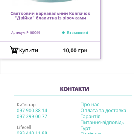
Святковий карнавальний Ковпачок
"Двійка" блакитна із зірочками
В наявності
Артикул: F-100049
Ціна
Купити
10,00 грн
КОНТАКТИ
Про нас
Київстар
097 900 88 14
Оплата та доставка
097 299 00 77
Гарантія
Питання-відповідь
Lifecell
Гурт
093 440 11 88