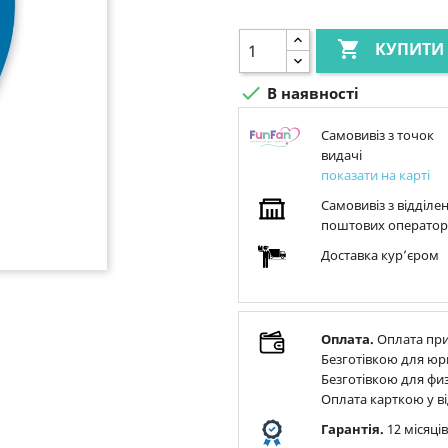

КУПИТИ

В наявності
Самовивіз з точок
видачі
показати на карті
Самовивіз з відділе
поштових оператор
Доставка курʼєром
Оплата.
Оплата при
Безготівкою для юр
Безготівкою для физ
Оплата карткою у ві
Гарантія.
12 місяці