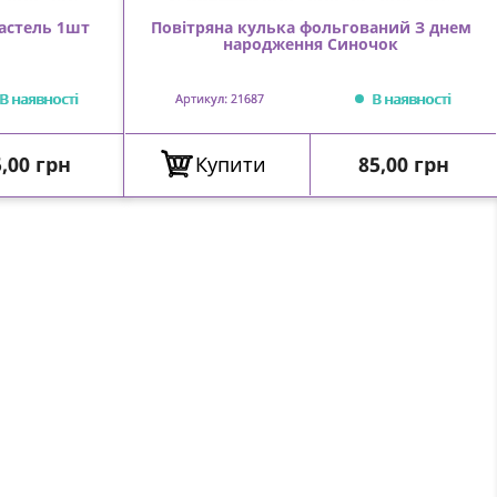
пастель 1шт
Повітряна кулька фольгований З днем
народження Синочок
В наявності
В наявності
Артикул: 21687
Ціна
Ціна
5,00 грн
Купити
85,00 грн