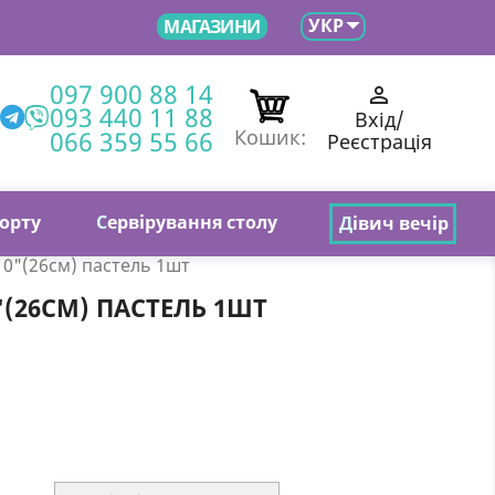

УКР
МАГАЗИНИ
097 900 88 14

093 440 11 88
Вхід/
066 359 55 66
Кошик:
Реєстрація
торту
С
ервірування столу
Д
івич вечір
10"(26см) пастель 1шт
"(26СМ) ПАСТЕЛЬ 1ШТ