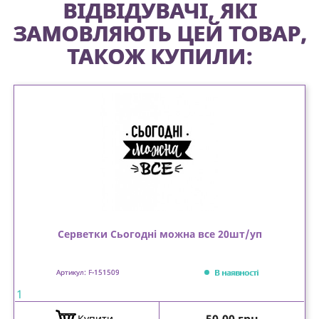
ВІДВІДУВАЧІ, ЯКІ
ЗАМОВЛЯЮТЬ ЦЕЙ ТОВАР,
ТАКОЖ КУПИЛИ:
Серветки Сьогодні можна все 20шт/уп
В наявності
Артикул: F-151509
1
Ціна
50,00 грн
Купити