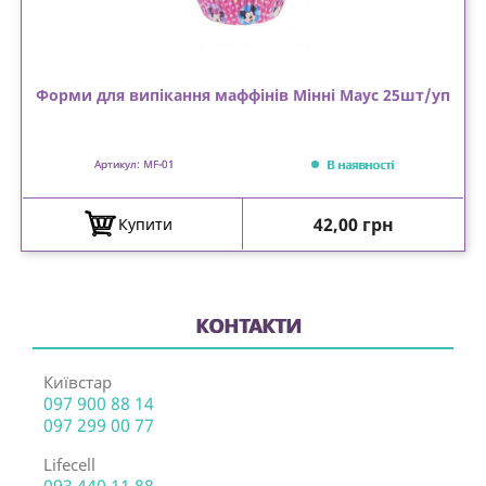
Форми для випікання маффінів Мінні Маус 25шт/уп
В наявності
Артикул: MF-01
Ціна
42,00 грн
Купити
КОНТАКТИ
Київстар
097 900 88 14
097 299 00 77
Lifecell