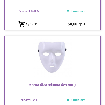
В наявності
Артикул: F-151503
Ціна
50,00 грн
Купити
Маска біла жіноча без лиця
В наявності
Артикул: 1344