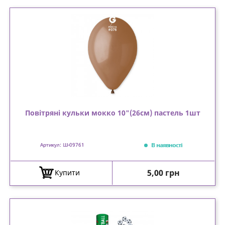
Повітряні кульки мокко 10"(26см) пастель 1шт
В наявності
Артикул: Ш-09761
Ціна
5,00 грн
Купити