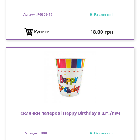
В наявності
Артикул: F-0909(17)
Ціна
18,00 грн
Купити
Склянки паперові Happy Birthday 8 шт./пач
В наявності
Артикул: F-080803