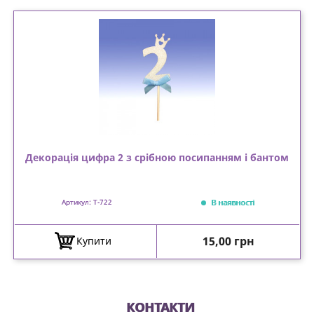
Декорація цифра 2 з срібною посипанням і бантом
В наявності
Артикул: T-722
Ціна
15,00 грн
Купити
КОНТАКТИ