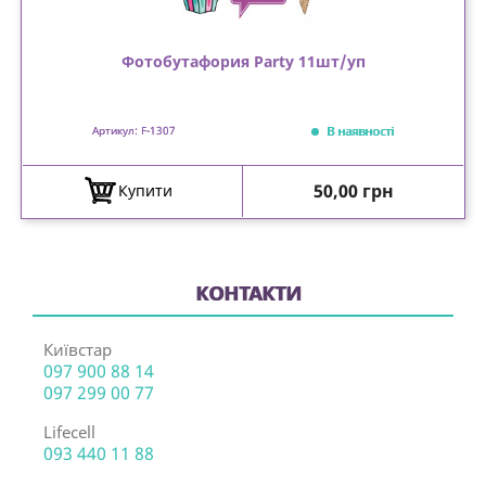
Фотобутафория Party 11шт/уп
В наявності
Артикул: F-1307
Ціна
50,00 грн
Купити
КОНТАКТИ
Київстар
097 900 88 14
097 299 00 77
Lifecell
093 440 11 88