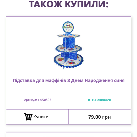
ТАКОЖ КУПИЛИ:
Підставка для маффінів З Днем Народження синя
В наявності
Артикул: F-050502
Ціна
79,00 грн
Купити