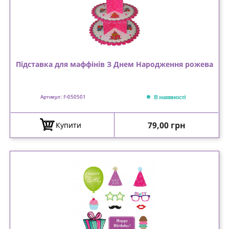
Підставка для маффінів З Днем Народження рожева
В наявності
Артикул: F-050501
Ціна
79,00 грн
Купити