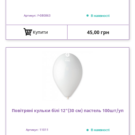
В наявності
Артикул: F-080863
Ціна
45,00 грн
Купити
Повітряні кульки білі 12"(30 см) пастель 100шт/уп
В наявності
Артикул: 11011