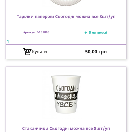
Тарілки паперові Сьогодні можна все 8шт/уп
В наявності
Артикул: F-181863
1
Ціна
50,00 грн
Купити
Стаканчики Сьогодні можна все 8шт/уп