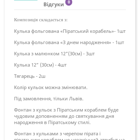
0
Відгуки
Композиція складається з:
Кулька фольгована «Піратський корабель»- 1шт
Кулька фольгована «З днем народження» - 1шт
Кулька з малюнком 12”(30см) - 3шт
Кулька 12” (30см) - 4шт
Тягарець - 2ш
Колір кульок можна змінювати.
Під замовлення, тільки Львів.
Фонтан з кульок з Піратським кораблем буде
чудовим доповненням до святкування дня
народження в Піратському стилі.
Фонтан з кульками з черепом пірата і
піратським кораблем це незамінний атрибут на