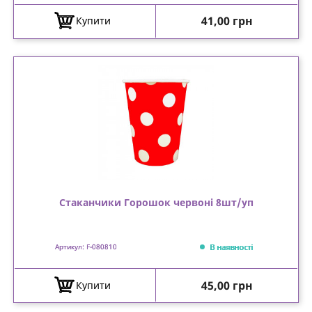
Ціна
41,00 грн
Купити
Стаканчики Горошок червоні 8шт/уп
В наявності
Артикул: F-080810
Ціна
45,00 грн
Купити