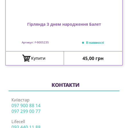
Гірлянда З днем народження Балет
В наявності
Артикул: F-9005235
Ціна
45,00 грн
Купити
КОНТАКТИ
Київстар
097 900 88 14
097 299 00 77
Lifecell
093 440 11 88