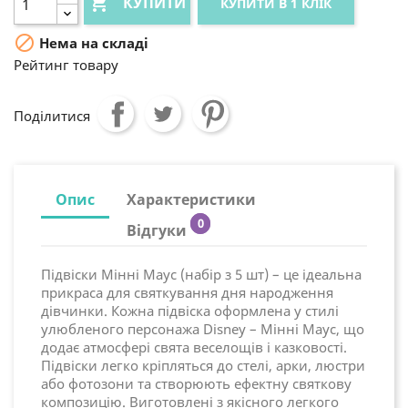

КУПИТИ
КУПИТИ В 1 КЛІК

Нема на складі
Рейтинг товару
Поділитися
Опис
Характеристики
0
Відгуки
Підвіски Мінні Маус (набір з 5 шт) – це ідеальна
прикраса для святкування дня народження
дівчинки. Кожна підвіска оформлена у стилі
улюбленого персонажа Disney – Мінні Маус, що
додає атмосфері свята веселощів і казковості.
Підвіски легко кріпляться до стелі, арки, люстри
або фотозони та створюють ефектну святкову
композицію. Виготовлені з якісного легкого