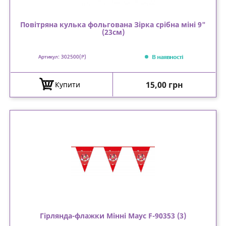
Повітряна кулька фольгована Зірка срібна міні 9"
(23см)
В наявності
Артикул: 302500(P)
Ціна
15,00 грн
Купити
Гірлянда-флажки Мінні Маус F-90353 (3)