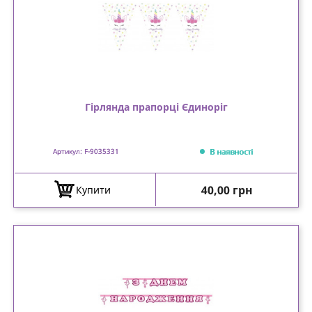
Гірлянда прапорці Єдиноріг
В наявності
Артикул: F-9035331
Ціна
40,00 грн
Купити