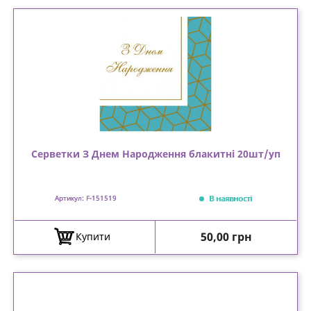
Серветки З Днем Народження блакитні 20шт/уп
В наявності
Артикул: F-151519
Ціна
50,00 грн
Купити