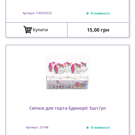
В наявності
Артикул: F-90353(3)
Ціна
15,00 грн
Купити
Свічки для торта Єдиноріг 5шт/уп
В наявності
Артикул: 22148