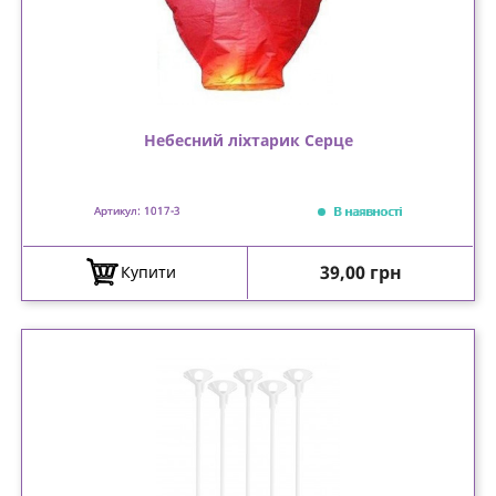
Небесний ліхтарик Серце
В наявності
Артикул: 1017-3
Ціна
39,00 грн
Купити