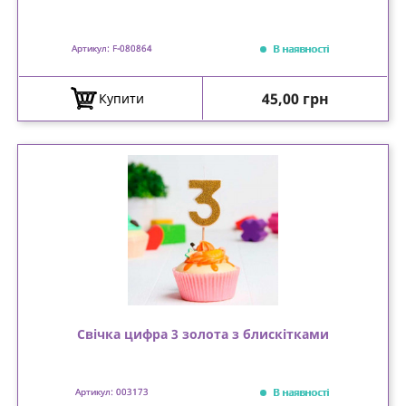
В наявності
Артикул: F-080864
Ціна
45,00 грн
Купити
Свічка цифра 3 золота з блискітками
В наявності
Артикул: 003173