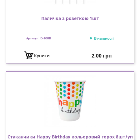
Паличка з розеткою 1шт
В наявності
Артикул: D-1008
Ціна
2,00 грн
Купити
Стаканчики Happy Birthday кольоровий горох 8шт/уп