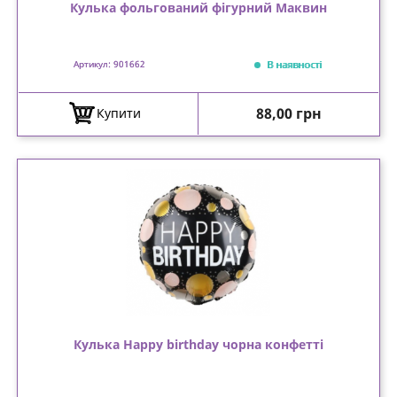
Кулька фольгований фігурний Маквин
В наявності
Артикул: 901662
Ціна
88,00 грн
Купити
Кулька Happy birthday чорна конфетті