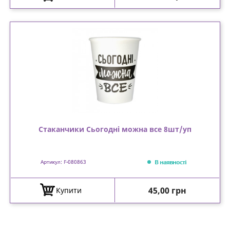
Стаканчики Сьогодні можна все 8шт/уп
В наявності
Артикул: F-080863
Ціна
45,00 грн
Купити