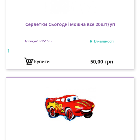
Серветки Сьогодні можна все 20шт/уп
В наявності
Артикул: F-151509
1
Ціна
50,00 грн
Купити