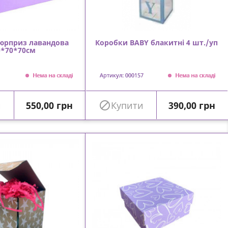
юрприз лавандова
Коробки BABY блакитні 4 шт./уп
0*70*70см
Нема на складі
Артикул: 000157
Нема на складі
Ціна
Ціна
и
550,00 грн

Купити
390,00 грн