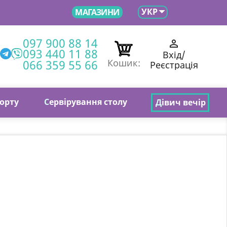

УКР
МАГАЗИНИ
097 900 88 14

093 440 11 88
Вхід/
066 359 55 66
Кошик:
Реєстрація
торту
С
ервірування столу
Д
івич вечір