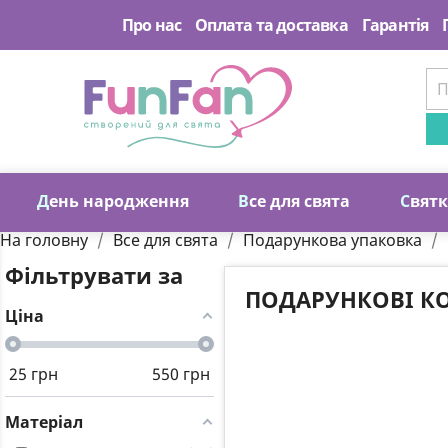
Про нас
Оплата та доставка
Гарантія
Д
ень народження
В
се для свята
С
вят
На головну
Все для свята
Подарункова упаковка
Фільтрувати за
ПОДАРУНКОВІ К
Ціна
25
грн
550
грн
Матеріал