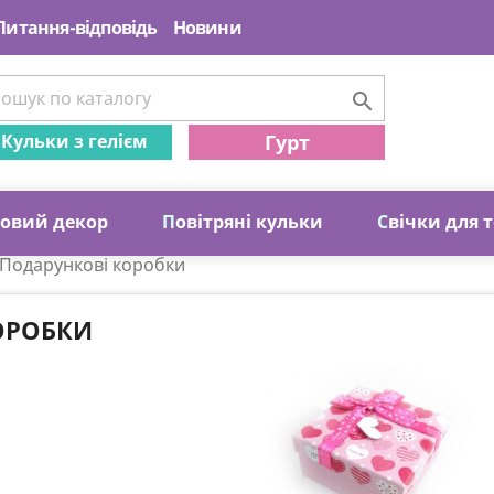
Питання-відповідь
Новини

Кульки з гелієм
Гурт
ковий декор
П
овітряні кульки
С
вічки для 
Подарункові коробки
ОРОБКИ