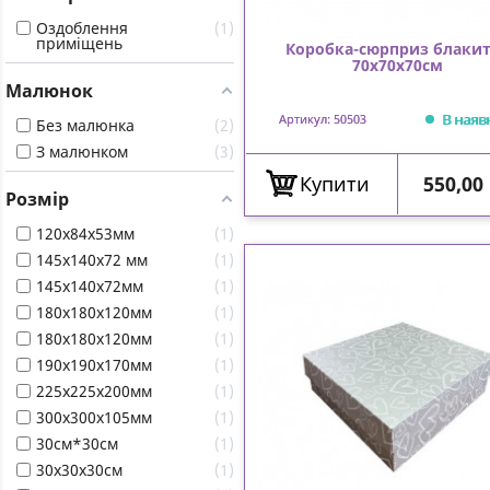
Оздоблення
1
приміщень
Коробка-сюрприз блаки
70х70х70см
Малюнок
В наяв
Артикул: 50503
Без малюнка
2
З малюнком
3
Ціна
Купити
550,00
Розмір
120х84х53мм
1
145х140х72 мм
1
145х140х72мм
1
180х180х120мм
1
180х180х120мм
1
190х190х170мм
1
225х225х200мм
1
300х300х105мм
1
30см*30см
1
30х30х30см
1