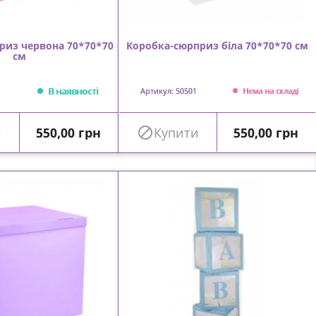
риз червона 70*70*70
Коробка-сюрприз біла 70*70*70 см
см
В наявності
Артикул: 50501
Нема на складі
Ціна
Ціна
и
550,00 грн

Купити
550,00 грн