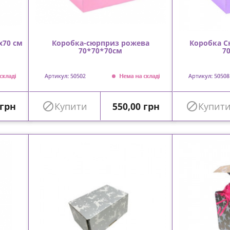
х70 см
Коробка-сюрприз рожева
Коробка С
70*70*70см
7
складі
Артикул: 50502
Нема на складі
Артикул: 50508
Ціна
 грн

Купити
550,00 грн

Купит