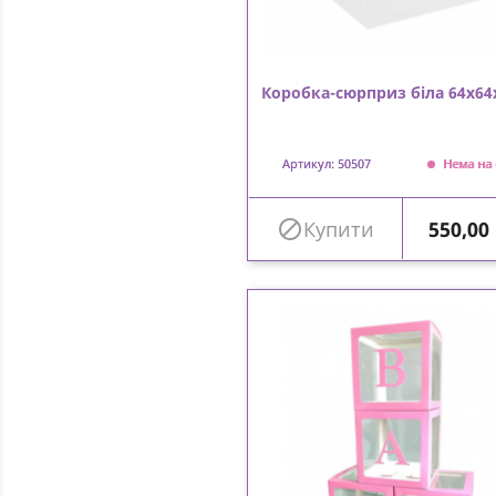
Коробка-сюрприз біла 64х64
Артикул: 50507
Нема на 
Ціна

Купити
550,00