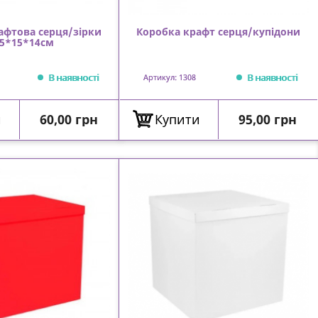
афтова серця/зірки
Коробка крафт серця/купідони
,5*15*14см
В наявності
В наявності
Артикул: 1308
Ціна
Ціна
и
60,00 грн
Купити
95,00 грн