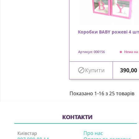
Коробки BABY рожеві 4 шт
Артикул: 000156
Нема на 
Ціна

Купити
390,00
Показано 1-16 з 25 товарів
КОНТАКТИ
Про нас
Київстар