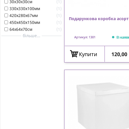
30х30х30см
1
330х330х100мм
1
420х280х67мм
1
Подарункова коробка асорт
450х450х150мм
1
64х64х70см
1
більше...
В наяв
Артикул: 1301
Ціна
Купити
120,00