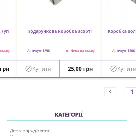
./уп
Подарункова коробка асорті
Коробка зол
складі
Артикул: 1298
Нема на складі
Артикул: 1306
Ціна
 грн

Купити
25,00 грн

Купит
1

КАТЕГОРІЇ
День народження