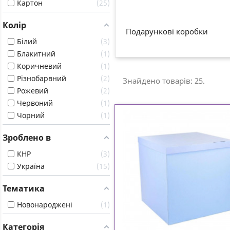
Картон
25
Колір
Подарункові коробки
Білий
3
Блакитний
1
Коричневий
1
Різнобарвний
2
Знайдено товарів: 25.
Рожевий
2
Червоний
1
Чорний
1
Зроблено в
КНР
3
Україна
15
Тематика
Новонароджені
1
Категорія