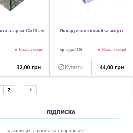
ота в зірки 12х13 см
Подарункова коробка асорті
Нема на складі
Артикул: 1299
Нема на складі
Ціна
Ціна
и
32,00 грн

Купити
44,00 грн

2
ПІДПИСКА
Підпишіться на новини та пропозиції