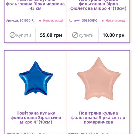
фольгована Зірка червона,
фольгована Зірка
45 см
фіолетова мікро 4"(10см)
Артикул: 301500(R)
Артикул: 303500(V)
Нема на складі
Нема на складі
Ціна
Ціна


55,00 грн
10,00 грн
Купити
Купити
Повітряна кулька
Повітряна кулька
фольгована Зірка синя
фольгована Зірка світло
мікро 4"(10см)
помаранчева
Артикул: 303500(А)
Артикул: 301500(PLN)