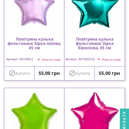
Повітряна кулька
Повітряна кулька
фольгована Зірка лілова,
фольгована Зірка
45 см
бірюзова, 45 см
Артикул: 301500(L)
Артикул: 301500(TU)
Нема на складі
Нема на складі
Ціна
Ціна


55,00 грн
55,00 грн
Купити
Купити
ФІЛЬТР