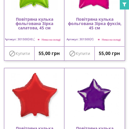
Повітряна кулька
Повітряна кулька
фольгована Зірка
фольгована Зірка фуксія,
салатова, 45 см
45 см
Артикул: 301500(VEL)
Артикул: 301500(F)
Нема на складі
Нема на складі
Ціна
Ціна


55,00 грн
55,00 грн
Купити
Купити
Повітряна кулька
Повітряна кулька