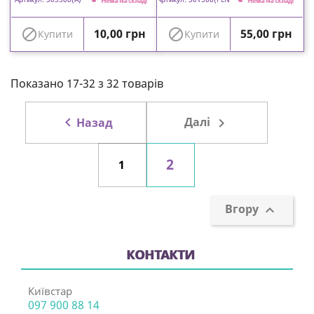
Нема на складі
Нема на складі
Ціна
Ціна


10,00 грн
55,00 грн
Купити
Купити
Показано 17-32 з 32 товарів

Далі

Назад
2
1
Вгору

КОНТАКТИ
Київстар
097 900 88 14