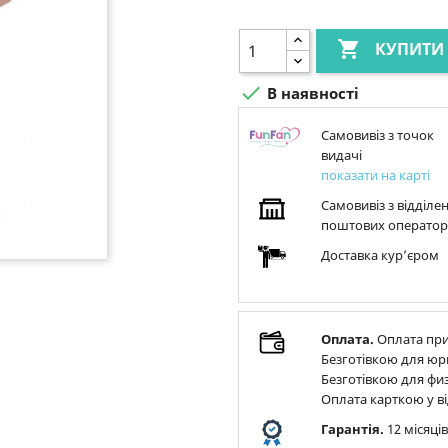

КУПИТИ

В наявності
Самовивіз з точок
видачі
показати на карті
Самовивіз з відділе
поштових оператор
Доставка курʼєром
Оплата.
Оплата при
Безготівкою для юр
Безготівкою для физ
Оплата карткою у ві
Гарантія.
12 місяці