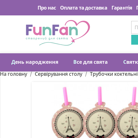
Про нас
Оплата та доставка
Гарантія
Д
ень народження
В
се для свята
С
вят
На головну
Сервірування столу
Трубочки коктельні