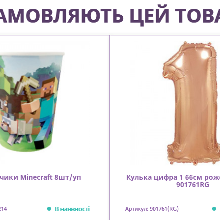
 ЗАМОВЛЯЮТЬ ЦЕЙ ТОВ
чики Minecraft 8шт/уп
Кулька цифра 1 66см рож
901761RG
В наявності
214
Артикул: 901761(RG)