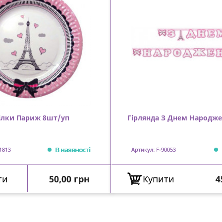
ілки Париж 8шт/уп
Гірлянда З Днем Народж
В наявності
1813
Артикул: F-90053
Ціна
Ц
ти
50,00 грн
Купити
4