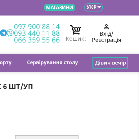

УКР
МАГАЗИНИ
097 900 88 14

093 440 11 88
Вхід/
066 359 55 66
Кошик:
Реєстрація
торту
С
ервірування столу
Д
івич вечір
 6 ШТ/УП