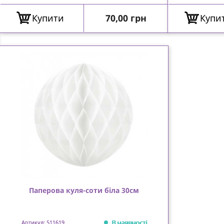
Ціна
Купити
70,00 грн
Купи
Паперова куля-соти біла 30см
В наявності
Артикул: 511619