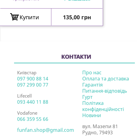
Ціна
Купити
135,00 грн
КОНТАКТИ
Про нас
Київстар
097 900 88 14
Оплата та доставка
097 299 00 77
Гарантія
Питання-відповідь
Lifecell
Гурт
093 440 11 88
Політика
конфіденційності
Vodafone
Новини
066 359 55 66
вул. Мазепи 81
funfan.shop@gmail.com
Рудно, 79493