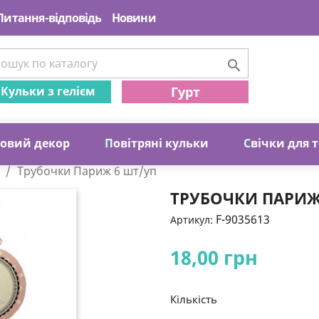
Питання-відповідь
Новини

Кульки з гелієм
Гурт
ковий декор
П
овітряні кульки
С
вічки для 
Трубочки Париж 6 шт/уп
ТРУБОЧКИ ПАРИЖ
F-9035613
Артикул:
18,00 грн
Кількість