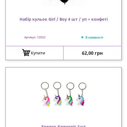
Набір кульок Girl / Boy 4 шт / уп + конфеті
В наявності
Артикул: 12022
Ціна
62,00 грн
Купити
Брелок Єдиноріг 1шт