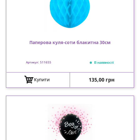
Паперова куля-соти блакитна 30см
В наявності
Артикул: 511655
Ціна
135,00 грн
Купити