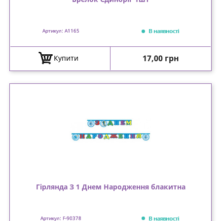
В наявності
Артикул: А1165
Ціна
17,00 грн
Купити
Гірлянда З 1 Днем Народження блакитна
В наявності
Артикул: F-90378