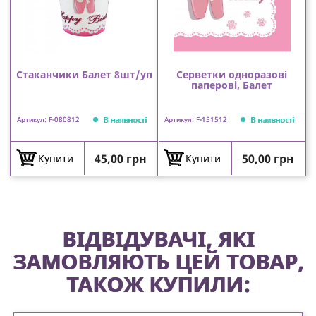
Стаканчики Балет 8шт/уп
Серветки одноразові
паперові, Балет
В наявності
В наявності
Артикул: F-080812
Артикул: F-151512
Ціна
Ціна
45,00 грн
50,00 грн
Купити
Купити
ВІДВІДУВАЧІ, ЯКІ
ЗАМОВЛЯЮТЬ ЦЕЙ ТОВАР,
ТАКОЖ КУПИЛИ: