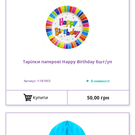
Тарілки паперові Happy Birthday 8шт/уп
В наявності
Артикул: F-181803
Ціна
50,00 грн
Купити