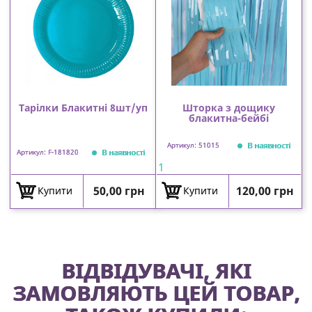
Тарілки Блакитні 8шт/уп
Шторка з дощику
блакитна-бейбі
В наявності
Артикул: 51015
В наявності
Артикул: F-181820
1
Ціна
Ціна
50,00 грн
120,00 грн
Купити
Купити
ВІДВІДУВАЧІ, ЯКІ
ЗАМОВЛЯЮТЬ ЦЕЙ ТОВАР,