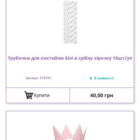
Трубочки для коктейлю Білі в срібну зірочку 10шт/уп
В наявності
Артикул: 510101
Ціна
40,00 грн
Купити