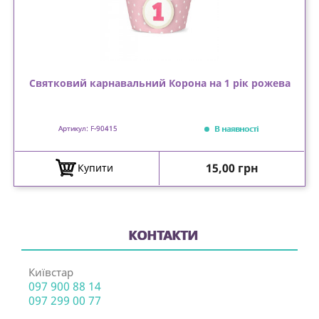
Святковий карнавальний Корона на 1 рік рожева
В наявності
Артикул: F-90415
Ціна
15,00 грн
Купити
КОНТАКТИ
Київстар
097 900 88 14
097 299 00 77