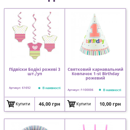
Підвіски Бодікі рожеві 3
Святковий карнавальний
шт./уп
Ковпачок 1-st Birthday
рожевий
В наявності
Артикул: 61692
В наявності
Артикул: F-100006
Ціна
Ціна
46,00 грн
10,00 грн
Купити
Купити