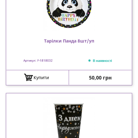
Тарілки Панда 8шт/уп
В наявності
Артикул: F-1818032
Ціна
50,00 грн
Купити