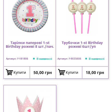
Тарілки паперові 1-st
Трубочки 1-st Birthday
Birthday рожеві 8 шт./пач.
рожеві 6шт/уп
В наявності
В наявності
Артикул: F-181806
Артикул: F-9035606
Ціна
Ціна
50,00 грн
18,00 грн
Купити
Купити