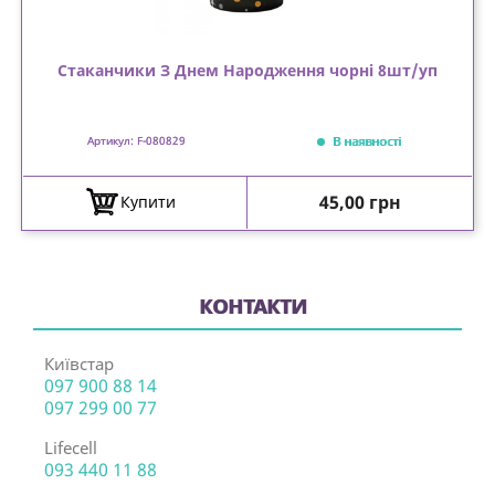
Стаканчики З Днем Народження чорні 8шт/уп
В наявності
Артикул: F-080829
Ціна
45,00 грн
Купити
КОНТАКТИ
Київстар
097 900 88 14
097 299 00 77
Lifecell
093 440 11 88