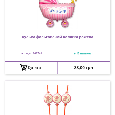
Кулька фольгований Коляска рожева
В наявності
Артикул: 901741
Ціна
88,00 грн
Купити