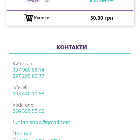
В наявності
Артикул: F-1309
Ціна
50,00 грн
Купити
КОНТАКТИ
Київстар
097 900 88 14
097 299 00 77
Lifecell
093 440 11 88
Vodafone
066 359 55 66
funfan.shop@gmail.com
Про нас
Оплата та доставка