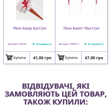
Піки Амур 8шт/уп
Піки Балет 10шт/уп
В наявності
В наявності
Артикул: 62634
Артикул: 998311
Ціна
Ціна
41,00 грн
67,00 грн
Купити
Купити
ВІДВІДУВАЧІ, ЯКІ
ЗАМОВЛЯЮТЬ ЦЕЙ ТОВАР,
ТАКОЖ КУПИЛИ: