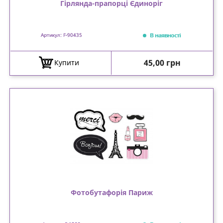
Гірлянда-прапорці Єдиноріг
В наявності
Артикул: F-90435
Ціна
45,00 грн
Купити
Фотобутафорія Париж