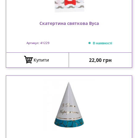
Скатертина святкова Вуса
В наявності
Артикул: 41229
Ціна
22,00 грн
Купити