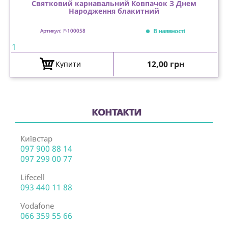
Святковий карнавальний Ковпачок З Днем
Народження блакитний
В наявності
Артикул: F-100058
1
Ціна
12,00 грн
Купити
КОНТАКТИ
Київстар
097 900 88 14
097 299 00 77
Lifecell
093 440 11 88
Vodafone
066 359 55 66