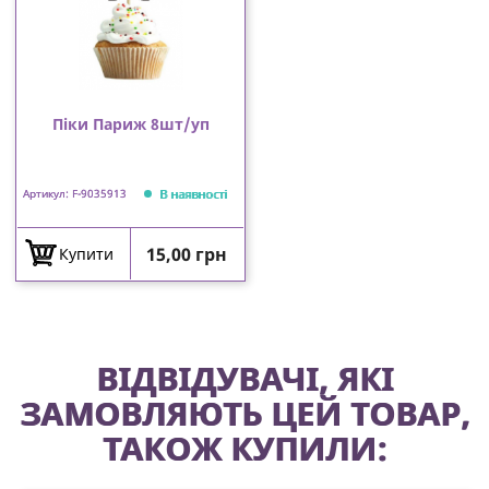
Піки Париж 8шт/уп
В наявності
Артикул: F-9035913
Ціна
15,00 грн
Купити
ВІДВІДУВАЧІ, ЯКІ
ЗАМОВЛЯЮТЬ ЦЕЙ ТОВАР,
ТАКОЖ КУПИЛИ: