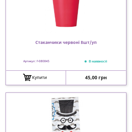
Стаканчики червоні 8шт/уп
В наявності
Артикул: F-080845
Ціна
45,00 грн
Купити