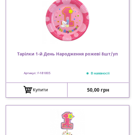
Тарілки 1-й День Народження рожеві 8шт/уп
В наявності
Артикул: F-181805
Ціна
50,00 грн
Купити