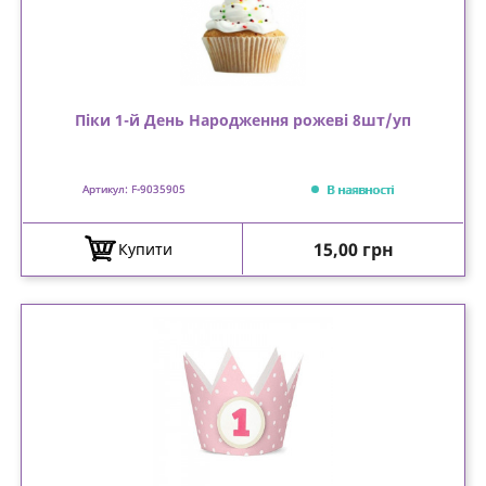
Піки 1-й День Народження рожеві 8шт/уп
В наявності
Артикул: F-9035905
Ціна
15,00 грн
Купити