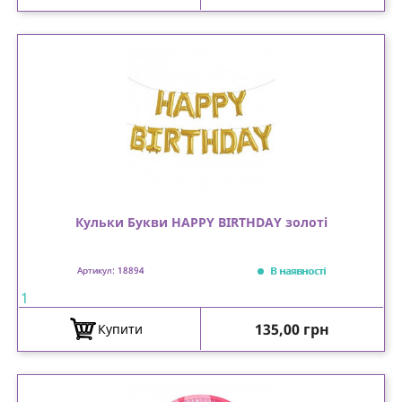
Кульки Букви HAPPY BIRTHDAY золоті
В наявності
Артикул: 18894
1
Ціна
135,00 грн
Купити