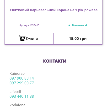
Святковий карнавальний Корона на 1 рік рожева
В наявності
Артикул: F-90415
Ціна
15,00 грн
Купити
КОНТАКТИ
Київстар
097 900 88 14
097 299 00 77
Lifecell
093 440 11 88
Vodafone