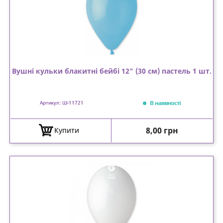
Вушні кульки блакитні бейбі 12" (30 см) пастель 1 шт.
В наявності
Артикул: Ш-11721
Ціна
8,00 грн
Купити