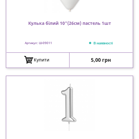
Кулька білий 10"(26см) пастель 1шт
В наявності
Артикул: Ш-09011
Ціна
5,00 грн
Купити