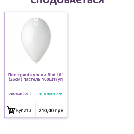
Повітряні кульки білі 10"
(26см) пастель 100шт/уп
В наявності
Артикул: 09011
Ціна
210,00 грн
Купити