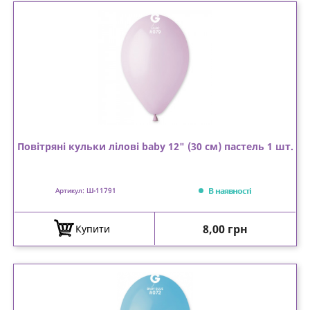
Повітряні кульки лілові baby 12" (30 см) пастель 1 шт.
В наявності
Артикул: Ш-11791
Ціна
8,00 грн
Купити