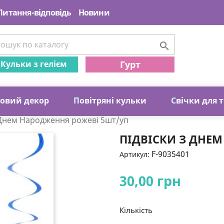
Питання-відповідь
Новини

Кульки з гелієм
Гурт
ковий декор
П
овітряні кульки
С
вічки для 
 Днем Народження рожеві 5шт/уп
ПІДВІСКИ З ДНЕ
F-9035401
Артикул:
30,00 грн
Кількість