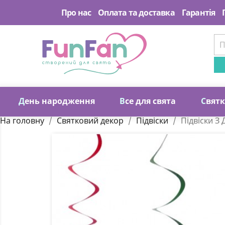
Про нас
Оплата та доставка
Гарантія
Д
ень народження
В
се для свята
С
вят
На головну
Святковий декор
Підвіски
Підвіски З