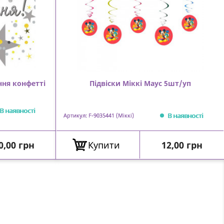
ня конфетті
Підвіски Міккі Маус 5шт/уп
В наявності
В наявності
Артикул: F-9035441 (Міккі)
іна
Ціна
0,00 грн
Купити
12,00 грн