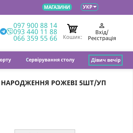

УКР
МАГАЗИНИ
097 900 88 14

093 440 11 88
Вхід/
066 359 55 66
Кошик:
Реєстрація
торту
С
ервірування столу
Д
івич вечір
М НАРОДЖЕННЯ РОЖЕВІ 5ШТ/УП