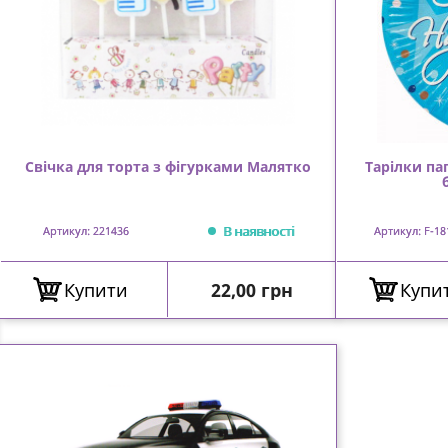
Свічка для торта з фігурками Малятко
Тарілки па
В наявності
Артикул: 221436
Артикул: F-18
Ціна
Купити
22,00 грн
Купи