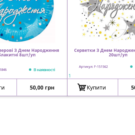
перові З Днем Народження
Серветки З Днем Народжен
блакитні 8шт/уп
20шт/уп
Артикул: F-151562
В наявності
1846
1
Ціна
Ц
ти
50,00 грн
Купити
5