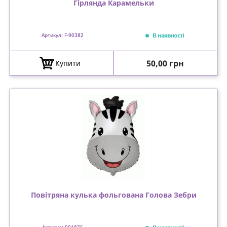
Гірлянда Карамельки
В наявності
Артикул: F-90382
Ціна
50,00 грн
Купити
Повітряна кулька фольгована Голова Зебри