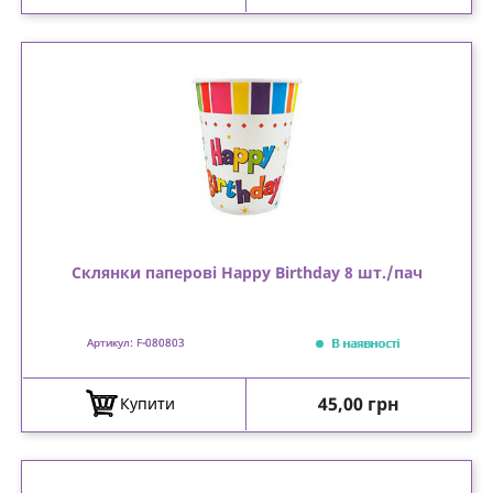
Склянки паперові Happy Birthday 8 шт./пач
В наявності
Артикул: F-080803
Ціна
45,00 грн
Купити