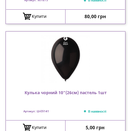
В наявності
Артикул: 901875
Ціна
80,00 грн
Купити
Кулька чорний 10"(26см) пастель 1шт
В наявності
Артикул: Ш-09141
Ціна
5,00 грн
Купити