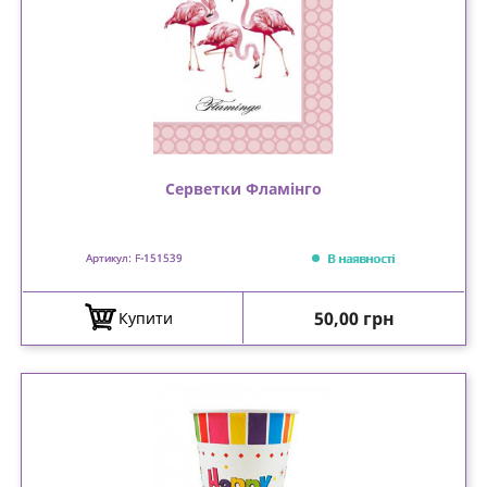
Серветки Фламінго
В наявності
Артикул: F-151539
Ціна
50,00 грн
Купити