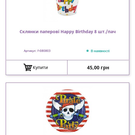
Склянки паперові Happy Birthday 8 шт./пач
В наявності
Артикул: F-080803
Ціна
45,00 грн
Купити