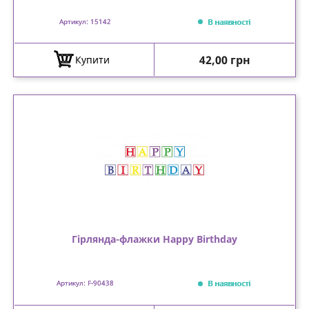
В наявності
Артикул: 15142
Ціна
42,00 грн
Купити
Гірлянда-флажки Happy Birthday
В наявності
Артикул: F-90438