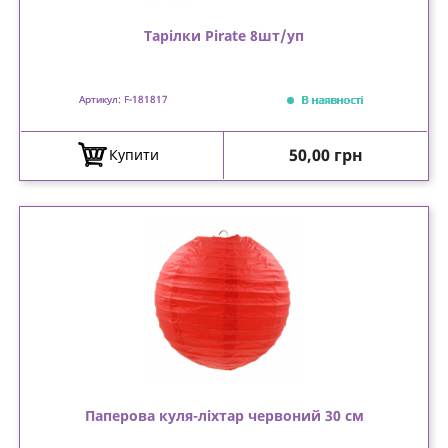
Тарілки Pirate 8шт/уп
В наявності
Артикул: F-181817
Ціна
50,00 грн
Купити
Паперова куля-ліхтар червоний 30 см